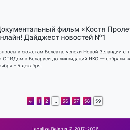
окументальный фильм «Костя Проле
нлайн! Дайджест новостей №1
опросы к сюжетам Белсата, успехи Новой Зеландии с 
о СПИДом в Беларуси до ликвидаций НКО — собрали н
оября – 5 декабря.
←
1
2
…
56
57
58
59
Legalize Belarus © 2017–2026