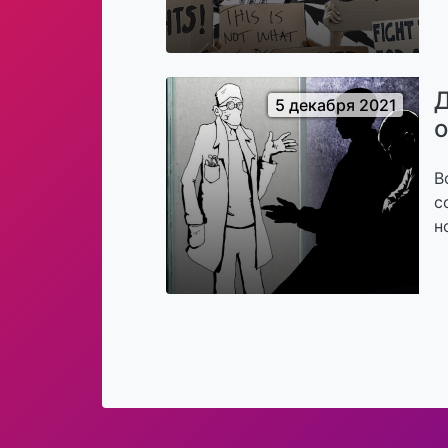
Д
5 декабря 2021
о
В
с
н