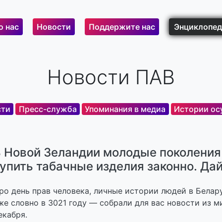
о нас
Новости
Поддержите нас
Энциклопед
Новости ПАВ
сти
Пресс-служба
Упоминания в медиа
Истории ос
 Новой Зеландии молодые поколения 
упить табачные изделия законно. Д
ро день прав человека, личные истории людей в Белар
же словно в 3021 году — собрали для вас новости из м
екабря.