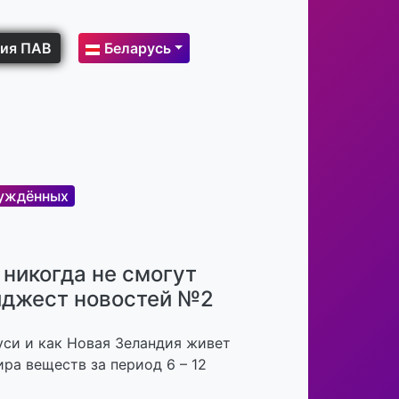
ия ПАВ
Беларусь
уждённых
никогда не смогут
айджест новостей №2
уси и как Новая Зеландия живет
ира веществ за период 6 – 12