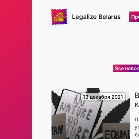
Legalize Belarus
Пр
Все ново
В
13 декабря 2021
к
П
у
д