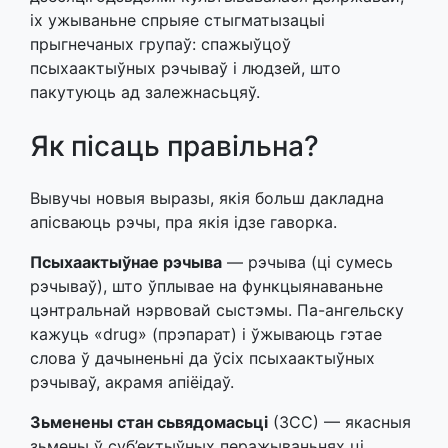
іх ужываньне спрыяе стыгматызацыі
прыгнечаных групаў: спажыўцоў
псыхаактыўных рэчываў і людзей, што
пакутуюць ад залежнасьцяў.
Як пісаць правільна?
Вывучы новыя выразы, якія больш дакладна
апісваюць рэчы, пра якія ідзе гаворка.
Псыхаактыўнае рэчыва
— рэчыва (ці сумесь
рэчываў), што ўплывае на функцыянаваньне
цэнтральнай нэрвовай сыстэмы. Па-ангельску
кажуць «drug» (прэпарат) і ўжываюць гэтае
слова ў дачыненьні да ўсіх псыхаактыўных
рэчываў, акрамя апіёідаў.
Зьменены стан сьвядомасьці
(ЗСС) — якасныя
зьмены ў суб’ектыўных перажываньнях ці