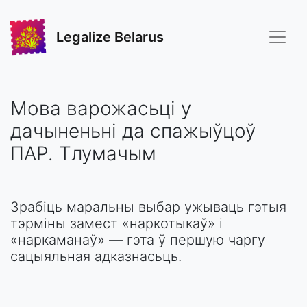
Legalize Belarus
Мова варожасьці у
дачыненьні да спажыўцоў
ПАР. Тлумачым
Зрабіць маральны выбар ужываць гэтыя
тэрміны замест «наркотыкаў» і
«наркаманаў» — гэта ў першую чаргу
сацыяльная адказнасьць.