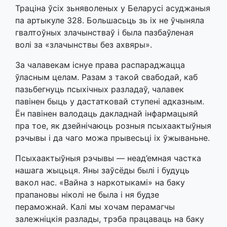
Траціна ўсіх зьняволеных у Беларусі асуджаныя
па артыкуле 328. Большасьць зь іх не ўчыняла
гвалтоўных злачынстваў і была пазбаўленая
волі за «злачынствы без ахвяры».
За чалавекам існуе права распараджацца
ўласным целам. Разам з такой свабодай, каб
пазьбегнуць псыхічных разладаў, чалавек
павінен быць у дастатковай ступені адказным.
Ён павінен валодаць дакладнай інфармацыяй
пра тое, як дзейнічаюць розныя псыхаактыўныя
рэчывы і да чаго можа прывесьці іх ўжываньне.
Псыхаактыўныя рэчывы — неад’емная частка
нашага жыцьця. Яны заўсёды былі і будуць
вакол нас. «Вайна з наркотыкамі» на баку
прапановы ніколі не была і ня будзе
пераможнай. Калі мы хочам перамагчы
залежніцкія разлады, трэба працаваць на баку