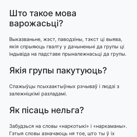
Што такое мова
варожасьці?
Выказваньне, жэст, паводзіны, тэкст ці выява,
якія спрыяюць гвалту у дачыненьні да групы ці
індывіда на падставе прыналежнасьці да групы.
Якія групы пакутуюць?
Спажыўцы псыхаактыўных рэчываў і людзі з
залежніцкімі разладамі.
Як пісаць нельга?
Забудзься на словы «наркотыкі» і «наркаманы».
Гэтыя словы азначаюць ня тое, што ты ў іх