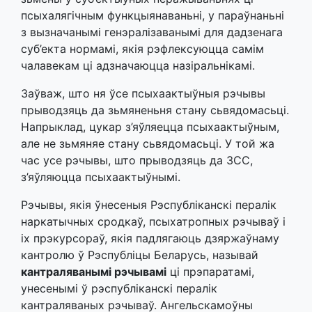
псыхалягічным функцыянаваньні, у параўнаньні
з вызначанымі генэралізаванымі для дадзенага
суб’екта нормамі, якія рэфлексуюцца самім
чалавекам ці адзначаюцца назіральнікамі.
Заўваж, што ня ўсе псыхаактыўныя рэчывы
прыводзяць да зьмяненьня стану сьвядомасьці.
Напрыклад, цукар з’яўляецца псыхаактыўным,
але не зьмяняе стану сьвядомасьці. У той жа
час усе рэчывы, што прыводзяць да ЗСС,
з’яўляюцца псыхаактыўнымі.
Рэчывы, якія ўнесеныя Рэспубліканскі пералік
наркатычных сродкаў, псыхатропных рэчываў і
іх прэкурсораў, якія падлягаюць дзяржаўнаму
кантролю ў Рэспубліцы Беларусь, называй
кантраляванымі рэчывамі
ці прэпаратамі,
унесенымі ў рэспубліканскі пералік
кантраляваных рэчываў. Ангельскамоўны