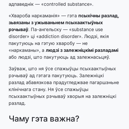
адпаведнік — «controlled substance».
«Хвароба наркаманія» — гэта
псыхічны разлад,
зьвязаны з ужываньнем псыхаактыўных
рэчываў
. Па-ангельску — «substance use
disorder» ці «addiction disorder». Людзі, якія
пакутуюць на гэтую хваробу — не
«наркаманы», а
людзі з залежніцкімі разладамі
або людзі, што пакутуюць ад залежнасьцяў.
Заўваж, што ня ўсе спажыўцы псыхаактыўных
рэчываў ад гэтага пакутуюць. Залежніцкі
разлад абавязкова прадугледжвае пагаршэньне
клінічнага стану. Ня ўсе спажыўцы
псыхаактыўных рэчываў хворыя на залежніцкі
разлад.
Чаму гэта важна?