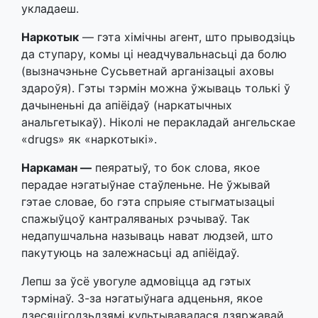
укладаеш.
Наркотык
— гэта хімічны агент, што прыводзіць
да ступару, комы ці неадчувальнасьці да болю
(вызначэньне Сусьветнай арганізацыі аховы
здароўя). Гэты тэрмін можна ўжываць толькі ў
дачыненьні да апіёідаў (наркатычных
анальгетыкаў). Ніколі не перакладай ангельскае
«drugs» як «наркотыкі».
Наркаман —
пеяратыў, то бок слова, якое
перадае нэгатыўнае стаўленьне. Не ўжывай
гэтае словае, бо гэта спрыяе стыгматызацыі
спажыўцоў кантраляваных рэчываў. Так
недапушчальна называць нават людзей, што
пакутуюць на залежнасьці ад апіёідаў.
Лепш за ўсё увогуле адмовіцца ад гэтых
тэрмінаў. З-за нэгатыўнага адценьня, якое
дзесяцігодзьдзямі культывавалася дзяржавай,