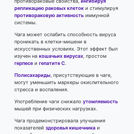
противораковые свойства,
ингибируя
репликацию раковых клеток
и стимулируя
противораковую активность
иммунной
системы.
Чага может ослабить способность вируса
проникать в клетки-мишени в
искусственных условиях. Этот эффект был
изучен на
кошачьих вирусах
, простом
герпесе
и
гепатите С
.
Полисахариды
, присутствующие в чаге,
могут уменьшить маркеры окислительного
стресса и воспаления.
Употребление чаги снижало
утомляемость
мышей при физических нагрузках.
Чага продемонстрировала улучшения
показателей
здоровья кишечника
и