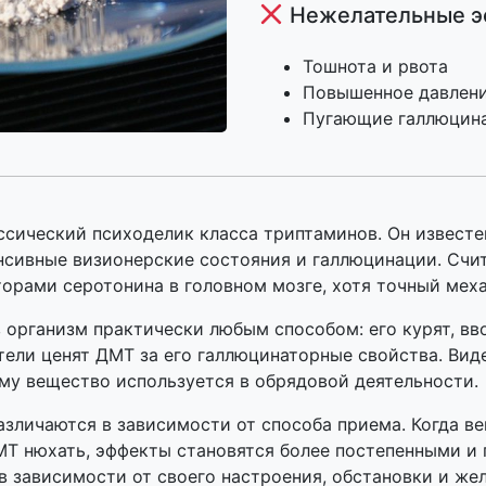
Нежелательные э
Тошнота и рвота
Повышенное давлен
Пугающие галлюцин
сический психоделик класса триптаминов. Он известе
нсивные визионерские состояния и галлюцинации. Счит
орами серотонина в головном мозге, хотя точный меха
организм практически любым способом: его курят, вво
тели ценят ДМТ за его галлюцинаторные свойства. Вид
му вещество используется в обрядовой деятельности.
зличаются в зависимости от способа приема. Когда ве
ДМТ нюхать, эффекты становятся более постепенными 
в зависимости от своего настроения, обстановки и же