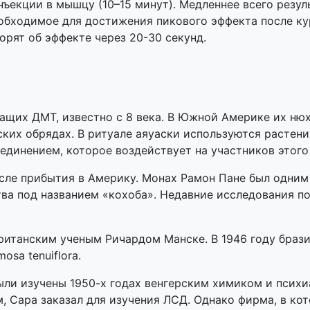
нъекции в мышцу (10–15 минут). Медленнее всего резу
необходимое для достижения пикового эффекта после к
орят об эффекте через 20-30 секунд.
ащих ДМТ, известно с 8 века. В Южной Америке их ню
ских обрядах. В ритуале аяуаски используются растен
единением, которое воздействует на участников этого
ле прибытия в Америку. Монах Рамон Пане был одним 
ва под названием «кохоба». Недавние исследования 
британским ученым Ричардом Манске. В 1946 году брази
sa tenuiflora.
ыли изучены 1950-х годах венгерским химиком и псих
 Сара заказал для изучения ЛСД. Однако фирма, в кото