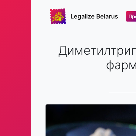
Legalize Belarus
Пр
Диметилтрип
фарм