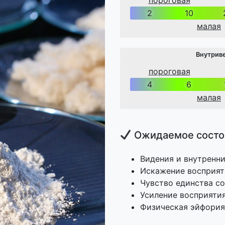
пороговая
2
10
малая
Внутрив
пороговая
4
6
малая
Ожидаемое состо
Видения и внутренн
Искажение восприят
Чувство единства со
Усиление восприятия
Физическая эйфория