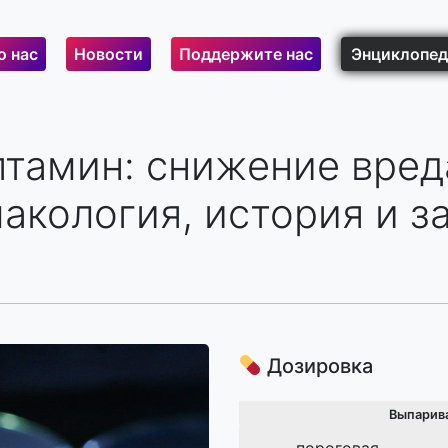
о нас
Новости
Поддержите нас
Энциклопед
тамин: снижение вреда
акология, история и з
Дозировка
Выпарив