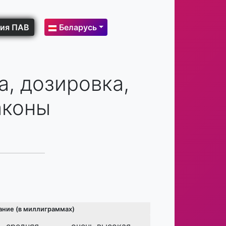
ия ПАВ
Беларусь
, дозировка,
аконы
ание (в миллиграммах)