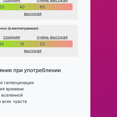
средняя
очень высокая
20
40
60
высокая
енно (в миллиграммах)
средняя
очень высокая
10
15
20
высокая
яние при употреблении
ие галлюцинации
ия времени
 вселенной
 всех чувств