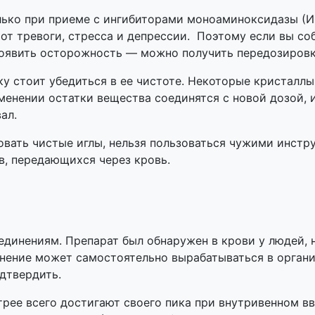
лько при приеме с ингибиторами моноаминоксидазы (И
 от тревоги, стресса и депрессии. Поэтому если вы с
роявить осторожность — можно получить передозировку
у стоит убедиться в ее чистоте. Некоторые кристаллы
енении остатки вещества соединятся с новой дозой, 
ал.
овать чистые иглы, нельзя пользоваться чужими инстр
в, передающихся через кровь.
динениям. Препарат был обнаружен в крови у людей,
нение может самостоятельно вырабатываться в орган
дтвердить.
ее всего достигают своего пика при внутривенном вв