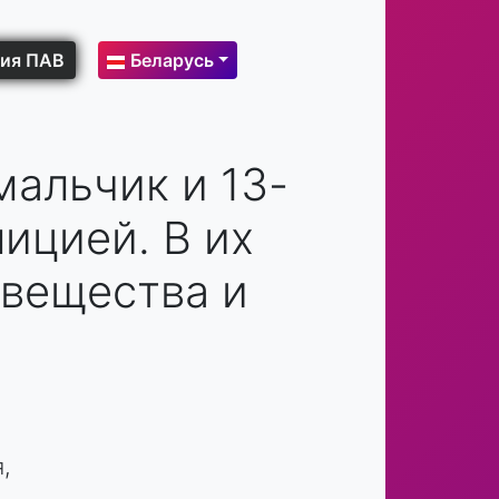
ия ПАВ
Беларусь
мальчик и 13-
ицией. В их
вещества и
,