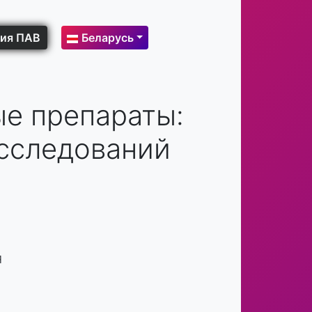
ия ПАВ
Беларусь
е препараты:
исследований
я