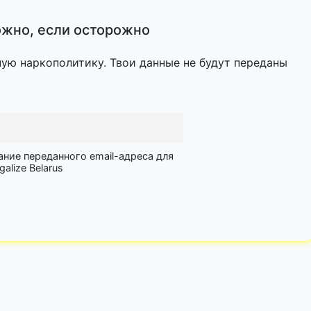
жно, если осторожно
ную наркополитику. Твои данные не будут переданы
ание переданного email-адреса для
lize Belarus