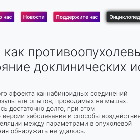
о нас
Новости
Поддержите нас
Энциклопед
 как противоопухолевы
ояние доклинических 
ого эффекта каннабиноидных соединений
езультате опытов, проводимых на мышах.
ь достаточно долго, при этом
 версии заболевания и способы воздействи
рреляции между параметрами в опухолевой
ния обнаружить не удалось.