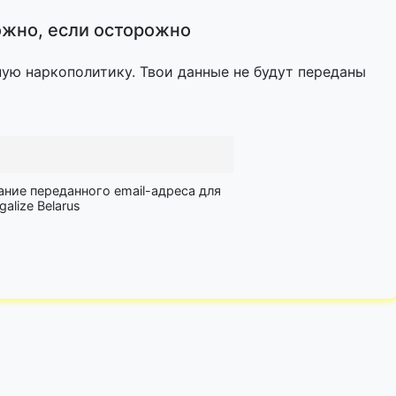
жно, если осторожно
ную наркополитику. Твои данные не будут переданы
ание переданного email-адреса для
lize Belarus