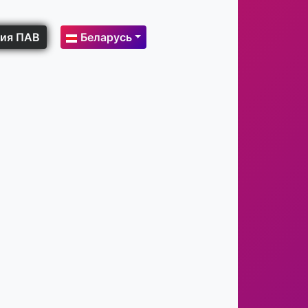
ия ПАВ
Беларусь
й