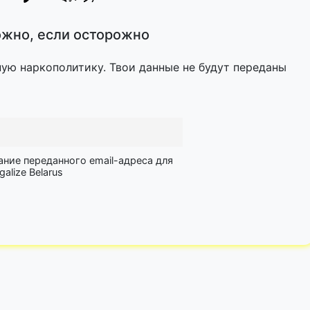
жно, если осторожно
ную наркополитику. Твои данные не будут переданы
ание переданного email-адреса для
lize Belarus