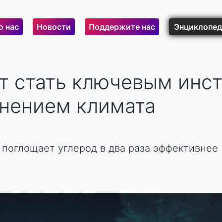
о нас
Новости
Поддержите нас
Энциклопед
т стать ключевым инс
енением климата
е поглощает углерод в два раза эффективнее