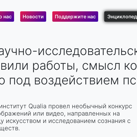
о нас
Новости
Поддержите нас
Энциклопед
аучно-исследовательс
авили работы, смысл 
о под воздействием п
институт Qualia провел необычный конкурс
зображений или видео, направленных на
у искусством и исследованием сознания с
ществ.