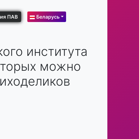
ия ПАВ
Беларусь
кого института
которых можно
сиходеликов