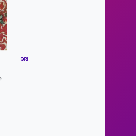
QRI
е