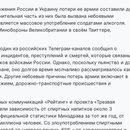
жения России в Украину потери ее армии составили д
ачительная часть из них была вызвана небоевыми
является массовое употребление солдатами алкоголя.
инобороны Великобритании в своём Твиттере,
 один из российских Телеграм-каналов сообщил о
инцидентов, преступлений и смертей, которые связан
ков войсками России. Однако, поскольку пьянство и д
ране, оно долгое время молчаливо рассматривалось ка
и. Другие небоевые причины потерь армии включают в
ужием, дорожно-транспортные происшествия и
ых коммуникаций «Рейтинг» и проекта «Трезвая
мели зависимость от спиртных напитков около 3
фициальной статистики Минздрава за тот же год, от
 миллиона человек. Со злоупотреблением спиртными
ертей от цирроза печени, 60% – от кардиомиопатии и