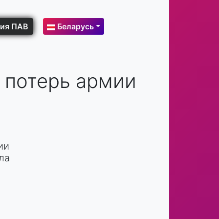
ия ПАВ
Беларусь
 потерь армии
ии
ла