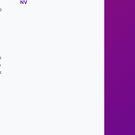
NV
о
ы
о
к