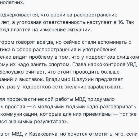
нолетних.
подчеркивается, что сроки за распространение
ет, а уголовная ответственность наступает в 16. Так
дежд властей на изменение ситуации.
ором говорят всегда, но сейчас стали вспоминать с
тика в сфере распространения и употребления
енко видит проблему в том, что у подростков слишком
ому их надо занять спортом. Глава наркоконтроля УВД
Белоушко считает, что стоит проводить больше
раний и выставок. Владимир Шалухин предлагает
у, раз у подростков есть желание зарабатывать.
 для профилактической работы МВД придумало
нь простая — с молодыми людьми надо разговаривать
а коммуникации, которые для них приемлемы — тот же
мся значимых результатов».
 от МВД и Казакевича, но хочется отметить, что, если