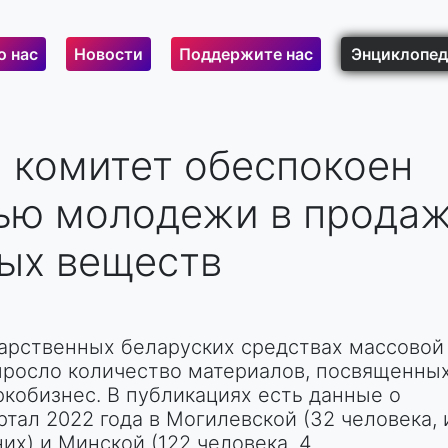
о нас
Новости
Поддержите нас
Энциклопед
 комитет обеспокоен
ью молодежи в прода
ых веществ
дарственных беларуских средствах массовой
росло количество материалов, посвященны
кобизнес. В публикациях есть данные о
тал 2022 года в Могилевской (32 человека, 
х) и Минской (122 человека, 4