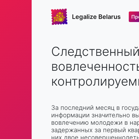
Legalize Belarus
Пр
Следственный
вовлеченност
контролируем
За последний месяц в госу
информации значительно вы
вовлечению молодежи в нар
задержанных за первый квар
них двое несовершеннолетни