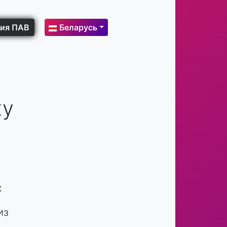
ия ПАВ
Беларусь
жу
х
из