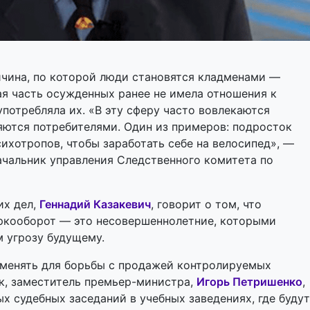
ичина, по которой люди становятся кладменами —
ая часть осужденных ранее не имела отношения к
потребляла их. «В эту сферу часто вовлекаются
яются потребителями. Один из примеров: подросток
ихотропов, чтобы заработать себе на велосипед», —
начальник управления Следственного комитета по
их дел,
Геннадий
Казакевич
, говорит о том, что
ркооборот — это несовершеннолетние, которыми
м угрозу будущему.
именять для борьбы с продажей контролируемых
к, заместитель премьер-министра,
Игорь Петришенко
,
х судебных заседаний в учебных заведениях, где будут