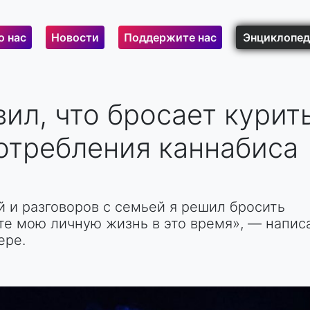
о нас
Новости
Поддержите нас
Энциклопед
вил, что бросает курит
отребления каннабиса
 и разговоров с семьей я решил бросить
те мою личную жизнь в это время», — напис
ере.