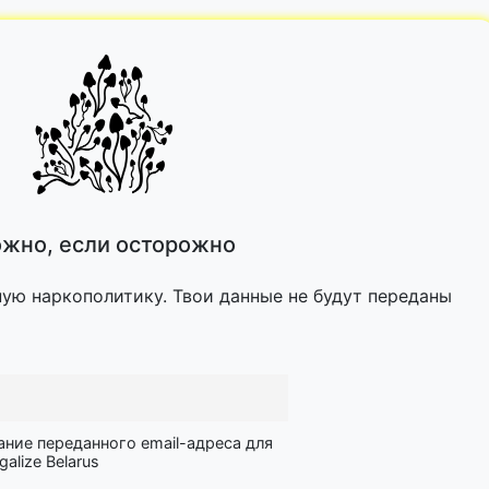
жно, если осторожно
ную наркополитику. Твои данные не будут переданы
ание переданного email-адреса для
lize Belarus