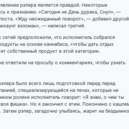
аявление рэпера является правдой. Некоторые
сь к признанию. «Сегодня не День дурака, Снуп», —
поста. «Жду неожиданный поворот», — добавил другой
 аккаунт взломан», — написал третий.
 сетей предположили, что исполнитель собрался
родукты на основе каннабиса, «чтобы дать отдых
тит собственный продукт в этой категории.
не ответили на просьбу о комментариях, чтобы узнать
рэпера было всего лишь подготовкой перед перед
панией, специализирующейся на печах, которые не
мном ролике исполнитель говорит: «Я знаю, о чем ты
твоя фишка». Но я закончил с этим. Покончено с кашле
 Затем рэпер, загадочно улыбаясь, жарит на бездымно