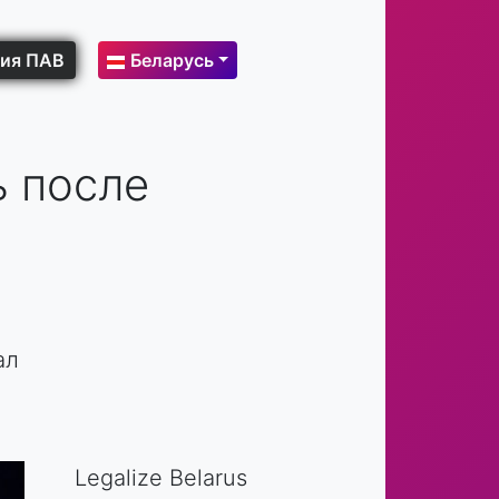
ия ПАВ
Беларусь
ь после
ал
Legalize Belarus