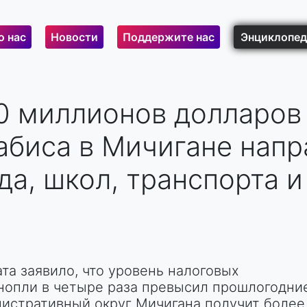
о нас
Новости
Поддержите нас
Энциклопед
0 миллионов долларов 
биса в Мичигане напр
да, школ, транспорта 
та заявило, что уровень налоговых
нопли в четыре раза превысил прошлогодни
истративный округ Мичигана получит более