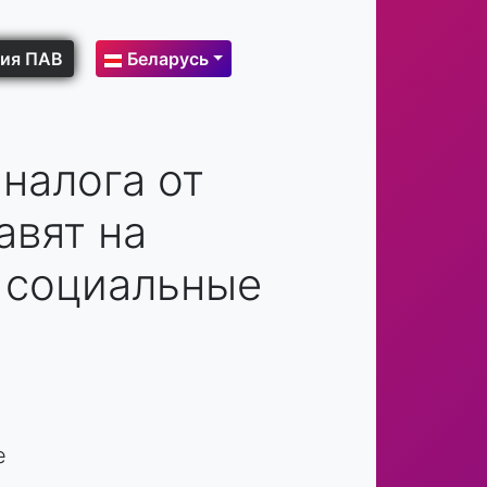
ия ПАВ
Беларусь
налога от
авят на
и социальные
е