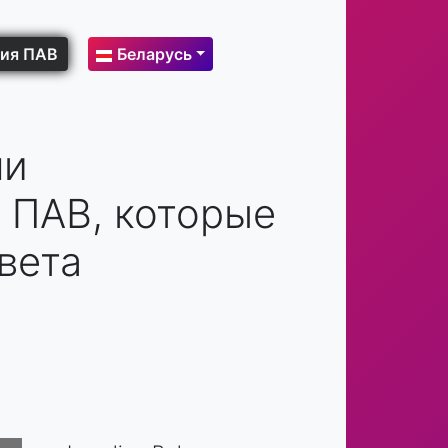
ия ПАВ
Беларусь
ли
 ПАВ, которые
вета
.