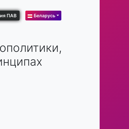
ия ПАВ
Беларусь
ополитики,
инципах