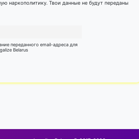
ную наркополитику. Твои данные не будут переданы
ание переданного email-адреса для
lize Belarus