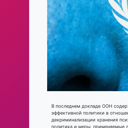
В последнем докладе ООН содерж
эффективной политики в отноше
декриминализации хранения псих
политика и меры, применяемые д