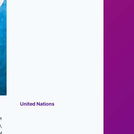
United Nations
и
,
м