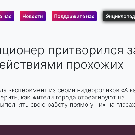
о нас
Новости
Поддержите нас
Энциклопед
иционер притворился з
действиями прохожих
ла эксперимент из серии видеороликов «А к
ерить, как жители города отреагируют на
выполнять свою работу прямо у них на глазах