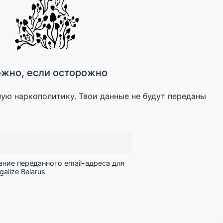
жно, если осторожно
ную наркополитику. Твои данные не будут переданы
ание переданного email-адреса для
lize Belarus