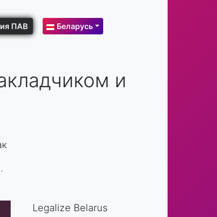
ия ПАВ
Беларусь
акладчиком и
ак
.
Legalize Belarus