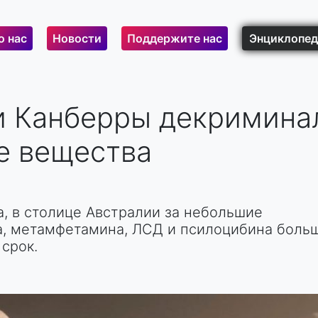
о нас
Новости
Поддержите нас
Энциклопед
и Канберры декримина
е вещества
а, в столице Австралии за небольшие
на, метамфетамина, ЛСД и псилоцибина боль
срок.