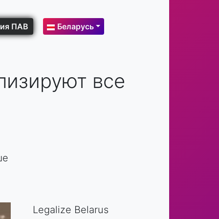
ия ПАВ
Беларусь
лизируют все
ше
Legalize Belarus