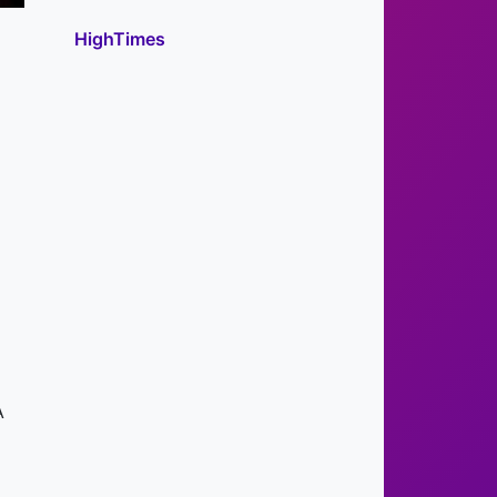
HighTimes
А