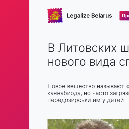
Legalize Belarus
Пр
В Литовских 
нового вида с
Новое вещество называют «
каннабиода, но часто загря
передозировки им у детей