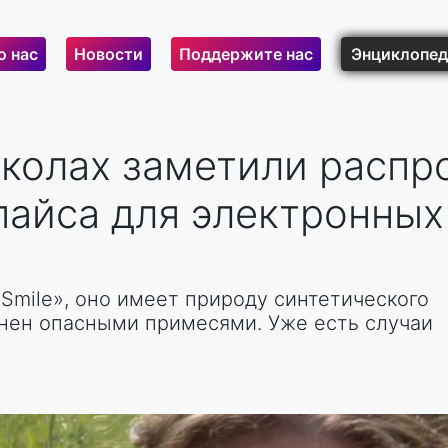
о нас
Новости
Поддержите нас
Энциклопед
школах заметили распр
пайса для электронных
Smile», оно имеет природу синтетического
знен опасными примесями. Уже есть случаи