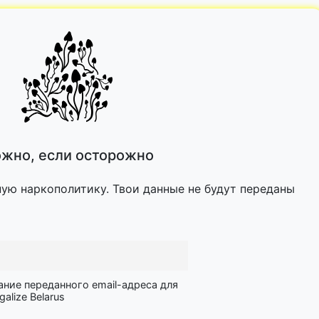
жно, если осторожно
ную наркополитику. Твои данные не будут переданы
ание переданного email-адреса для
lize Belarus