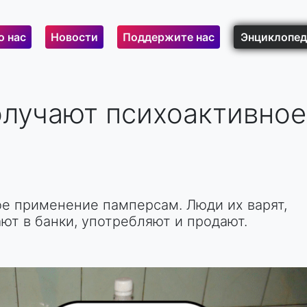
о нас
Новости
Поддержите нас
Энциклопед
олучают психоактивное
е применение памперсам. Люди их варят,
ют в банки, употребляют и продают.