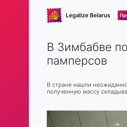
Legalize Belarus
Пр
В Зимбабве п
памперсов
В стране нашли неожиданно
полученную массу складыва