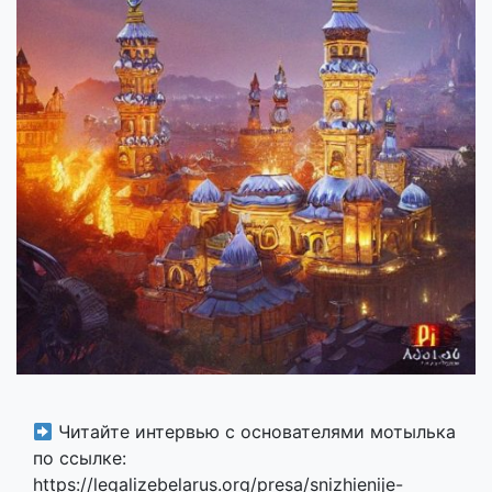
Читайте интервью с основателями мотылька
по ссылке:
https://legalizebelarus.org/presa/snizhienije-