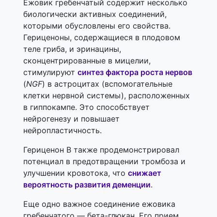
Ежовик гребенчатый содержит несколько
биологически активных соединений,
которыми обусловлены его свойства.
Гериценоны, содержащиеся в плодовом
теле гриба, и эринацины,
сконцентрированные в мицелии,
стимулируют
синтез фактора роста нервов
(
NGF
) в астроцитах (вспомогательные
клетки нервной системы), расположенных
в гиппокампе. Это способствует
нейрогенезу и повышает
нейропластичность.
Гериценон B также продемонстрировал
потенциал в предотвращении тромбоза и
улучшении кровотока, что
снижает
вероятность развития деменции
.
Еще одно важное соединение ежовика
гребенчатого — бета-глюкан. Его прием