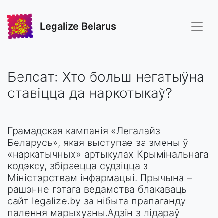
Legalize Belarus
Белсат: Хто больш негатыўна
ставіцца да наркотыкаў?
Грамадская кампанія «Легалайз
Беларусь», якая выступае за змены ў
«наркатычных» артыкулах Крымінальнага
кодэксу, збіраецца судзіцца з
Міністэрствам інфармацыі. Прычына –
рашэнне гэтага ведамства блакаваць
сайт legalize.by за нібыта прапаганду
палення марыхуаны.Адзін з лідараў