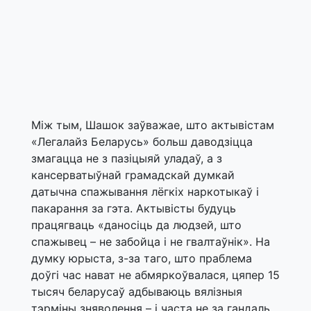
Між тым, Шашок заўважае, што актывістам
«Легалайз Беларусь» больш даводзіцца
змагацца не з пазіцыяй уладаў, а з
кансерватыўнай грамадскай думкай
датычна спажывання лёгкіх наркотыкаў і
пакарання за гэта. Актывісты будуць
працягваць «даносіць да людзей, што
спажывец – не забойца і не гвалтаўнік». На
думку юрыста, з-за таго, што праблема
доўгі час нават не абмяркоўвалася, цяпер 15
тысяч беларусаў адбываюць вялізныя
тэрміны зняволення – і часта не за гандаль