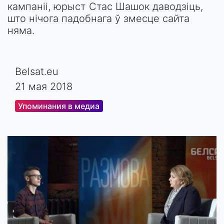
кампаніі, юрыст Стас Шашок даводзіць,
што нічога падобнага ў змесце сайта
няма.
Belsat.eu
21 мая 2018
Упоминания в медиа