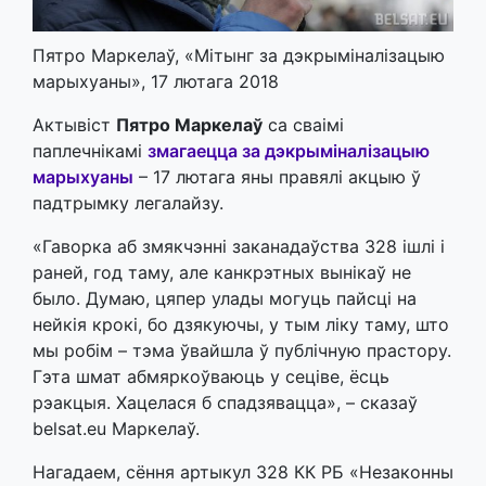
Пятро Маркелаў, «Мітынг за дэкрыміналізацыю
марыхуаны», 17 лютага 2018
Актывіст
Пятро Маркелаў
са сваімі
паплечнікамі
змагаецца за дэкрыміналізацыю
марыхуаны
– 17 лютага яны правялі акцыю ў
падтрымку легалайзу.
«Гаворка аб змякчэнні заканадаўства 328 ішлі і
раней, год таму, але канкрэтных вынікаў не
было. Думаю, цяпер улады могуць пайсці на
нейкія крокі, бо дзякуючы, у тым ліку таму, што
мы робім – тэма ўвайшла ў публічную прастору.
Гэта шмат абмяркоўваюць у сеціве, ёсць
рэакцыя. Хацелася б спадзявацца», – сказаў
belsat.eu Маркелаў.
Нагадаем, сёння артыкул 328 КК РБ «Незаконны