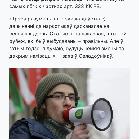
самых лёгкіх частках арт. 328 КК РБ.
«Трэба разумець, што заканадаўства ў
дачыненні да наркотыкаў дасканалае на
сённяшні дзень. Статыстыка паказвае, што той
рубеж, які быў выбудаваны – правільны. Але ў
гэтым годзе, я думаю, будуць нейкія змены па
дэкрыміналізацыі», – заявіў Саладоўнікаў.