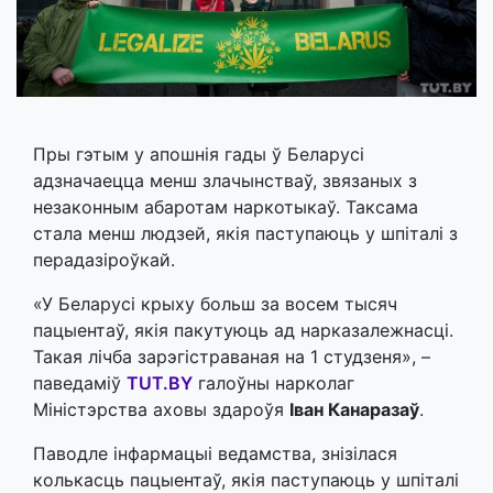
Пры гэтым у апошнія гады ў Беларусі
адзначаецца менш злачынстваў, звязаных з
незаконным абаротам наркотыкаў. Таксама
стала менш людзей, якія паступаюць у шпіталі з
перадазіроўкай.
«У Беларусі крыху больш за восем тысяч
пацыентаў, якія пакутуюць ад нарказалежнасці.
Такая лічба зарэгістраваная на 1 студзеня», –
паведаміў
TUT.BY
галоўны нарколаг
Міністэрства аховы здароўя
Іван Канаразаў
.
Паводле інфармацыі ведамства, знізілася
колькасць пацыентаў, якія паступаюць у шпіталі