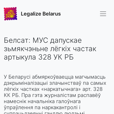
Legalize Belarus
Белсат: МУС дапускае
зьмякчэньне лёгкіх частак
артыкула 328 УК РБ
У Беларусі абмяркоўваецца магчымасць
дэкрыміналізацыі злачынстваў па самых
лёгкіх частках «наркатычнага» арт. 328
КК РБ. Пра гэта журналістам распавёў
намеснік начальніка галоўнага
ўпраўлення па наркакантролі і
супрацьдзеянні гандлю людзьмі