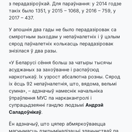
з перадазіроўкай. Для параўнання: у 2014 годзе
такіх было 1351, у 2015 – 1068, у 2016 – 759, у
2017 – 437.
У апошнія два гады не было перадазіровак са
смяротным зыходам у непаўналетніх і ў цэлым
сярод паўналетніх колькасць перадазіровак
знізілася ў два разы.
«У Беларусі сёння больш за чатыры тысячы
асуджаных за захоўванне і распаўсюд
наркотыкаў. Іх узрост абсалютна розны. Сярод
іх ёсць 92 непаўналетнія, што, вядома, вельмі
сумна», – адзначыў намеснік начальніка
ўпраўлення МУС па наркакантролі і
супрацьдзеянні гандлю людзьмі
Андрэй
Саладоўнікаў
.
Ён адзначыў, што цяпер абмяркоўваецца
магчымасць дэкрыміналізацыі злачынстваў па