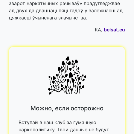
зварот наркатычных рэчываў» прадугледжвае
ад двух да дваццаці пяці гадоў у залежнасці ад
цяжкасці ўчыненага злачынства.
КА,
belsat.eu
Можно, если осторожно
Вступай в наш клуб за гуманную
наркополитику. Твои данные не будут