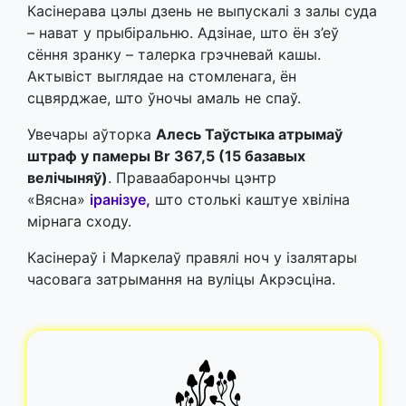
Касінерава цэлы дзень не выпускалі з залы суда
– нават у прыбіральню. Адзінае, што ён з’еў
сёння зранку – талерка грэчневай кашы.
Актывіст выглядае на стомленага, ён
сцвярджае, што ўночы амаль не спаў.
Увечары аўторка
Алесь Таўстыка атрымаў
штраф у памеры Br 367,5 (15 базавых
велічыняў)
. Праваабарончы цэнтр
«Вясна»
іранізуе,
што столькі каштуе хвіліна
мірнага сходу.
Касінераў і Маркелаў правялі ноч у ізалятары
часовага затрымання на вуліцы Акрэсціна.