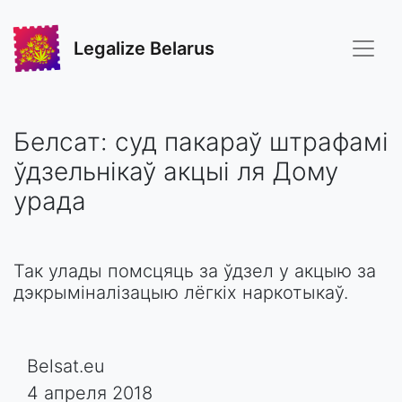
Legalize Belarus
Белсат: суд пакараў штрафамі
ўдзельнікаў акцыі ля Дому
урада
Так улады помсцяць за ўдзел у акцыю за
дэкрыміналізацыю лёгкіх наркотыкаў.
Belsat.eu
4 апреля 2018