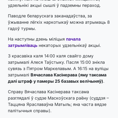
удзельнікі акцыі сышлі ў падземны пераход.
Паводле беларускага заканадаўства, за
ўжыванне лёгкіх наркотыкаў можна атрымаць 8
гадоў турмы.
На наступны дзень міліцыя
пачала
затрымліваць
некаторых удзельнікаў акцыі.
3 красавіка каля 14:00 каля свайго дому
затрымалі Алеся Таўстыку. Пасля 15:00 знікла
сувязь з Пятром Маркелавым. А 16:15 на вуліцы
затрымалі
Вячаслава Касінерава (яму таксама
далі штраф у памеры 25 базавых велічыняў)
.
Справу Вячаслава Касінерава таксама
разглядалі ў судзе Маскоўскага раёну (суддзя –
Таццяна Яраславаўна Матыль; яна часта вядзе
палітычныя справы).