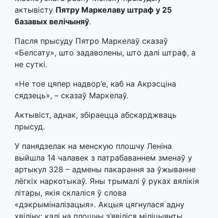
актывісту
Пятру Маркелаву штраф у 25
базавых велічыняў
.
Пасля прысуду Пятро Маркелаў сказаў
«Белсату», што задаволены, што далі штраф, а
не суткі.
«Не тое цяпер надвор’е, каб на Акрэсціна
сядзець», – сказаў Маркелаў.
Актывіст, аднак, збіраецца абскарджваць
прысуд.
У панядзелак на менскую плошчу Леніна
выйшла 14 чалавек з патрабаваннем зменаў у
артыкул 328 – адмены пакарання за ўжыванне
лёгкіх наркотыкаў. Яны трымалі ў руках вялікія
літары, якія склаліся ў слова
«дэкрыміналізацыя». Акцыя цягнулася адну
хвіліну: калі на плошчы з’явіліся міліцыянты,