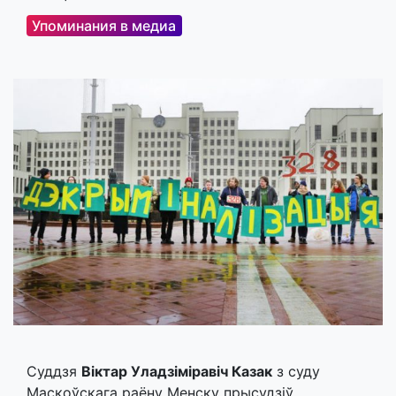
Упоминания в медиа
Суддзя
Віктар Уладзіміравіч Казак
з суду
Маскоўскага раёну Менску прысудзіў