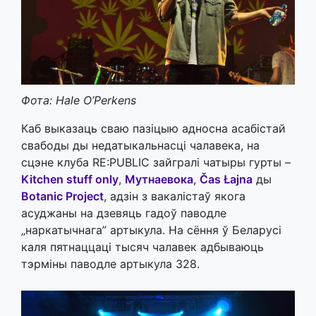
Фота: Hale O’Perkens
Каб выказаць сваю пазіцыю адносна асабістай
свабоды ды недатыкальнасці чалавека, на
сцэне клуба RE:PUBLIC зайгралі чатыры гурты –
Kitchen stuff only
,
Мутнаевока
,
Čas Łajna
ды
Botanic Project
, адзін з вакалістаў якога
асуджаны на дзевяць гадоў паводле
„наркатычнага” артыкула. На сёння ў Беларусі
каля пятнаццаці тысяч чалавек адбываюць
тэрміны паводле артыкула 328.