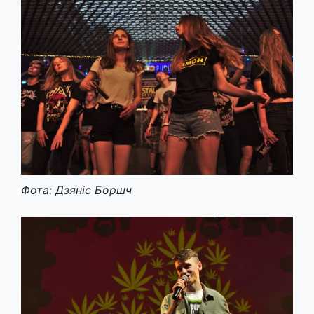
Фота: Дзяніс Боршч