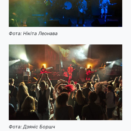
Фота: Нікіта Леонава
Фота: Дзяніс Боршч