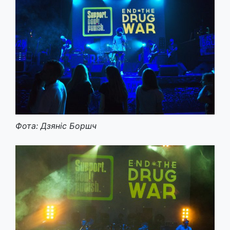
Фота: Дзяніс Боршч