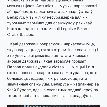
У Менску з гэтай нагоды адбыўся вялікі
музычны фэст. Актывісты і музыкі паразважалі
аб праблемах наркатычнага заканадаўства ў
Беларусі, у тым ліку несуразмерна вялікіх
турэмных тэрмінах для спажыўцоў рэчываў.
Кажа каардынатар кампаніі Legalize Belarus
Стась Шашок:
– Калі дзяржавы рэпрэсуюць наркаспажыўца,
якую карысць ад гэтага атрымлівае спажывец і
хто ўвогуле атрымлівае ад гэтага карысць
акрамя дзяржавы, якая зарабляе грошы?
Палова працы судовай сістэмы – міліцыі і г. д.
гэта справы па «наркотыках». Натуральна, што
большасць людзей, якіх рэпрэсуюць, гэта
звычайныя спажыўцы. Беларусь – хэдлайнер ва
ўсёй Еўропе, адзін з сусветных хэдлайнераў па
жорсткасці антынаркатычнага заканадаўства.