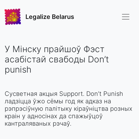
Legalize Belarus
У Мінску прайшоў Фэст
асабістай свабоды Don’t
punish
Сусветная акцыя Support. Don’t Punish
ладзіцца ўжо сёмы год як адказ на
рэпрэсіўную палітыку кіраўніцтва розных
краін у адносінах да спажыўцоў
кантраляваных рэчаў.