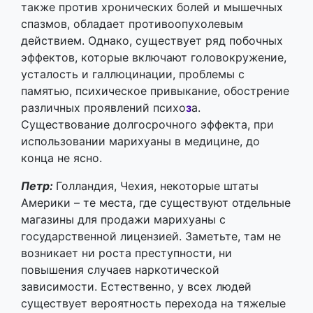
различных проявлений психо​
з
а.​
Существование долгосрочного эффекта, при
использовании марихуаны в медицине, до
конца не ясно.
Петр:
Голландия, Чехия, некоторые штаты
Америки – те места, где существуют отдельные
магазины для продажи марихуаны с
государственной лицензией. Заметьте, там не
возникает ни роста преступности, ни
повышения случаев наркотической
зависимости. Естественно, у всех людей
существует вероятность перехода на тяжелые
наркотики – это не исключено. Но давайте
сравним с хроническим алкоголизмом.
Спросите у алкоголика, с чего он начинал, и он
вам ответит, что с более легких напитков –
пива, потом вино, затем водка и самогон. Все
ведь зависит лишь от личных особенностей