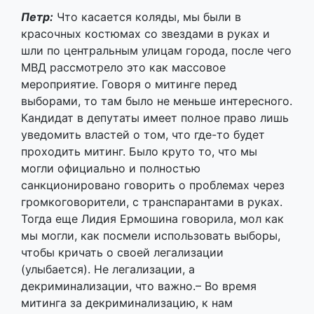
выборами, то там было не меньше интересного.
Кандидат в депутаты имеет полное право лишь
уведомить властей о том, что где-то будет
проходить митинг. Было круто то, что мы
могли официально и полностью
санкционировано говорить о проблемах через
громкоговорители, с транспарантами в руках.
Тогда еще Лидия Ермошина говорила, мол как
мы могли, как посмели использовать выборы,
чтобы кричать о своей легализации
(улыбается). Не легализации, а
декриминализации, что важно.– Во время
митинга за декриминализацию, к нам
подходили журналисты без каких-либо знаков
или удостоверений, и представились
корреспондентами RT (
прим.автора:
​ ​
ранее
Russia Today: с англ. — «Россия сегодня»).
​Они
задавали очень много провокационных
вопросов, записывали каждого из нас по 10