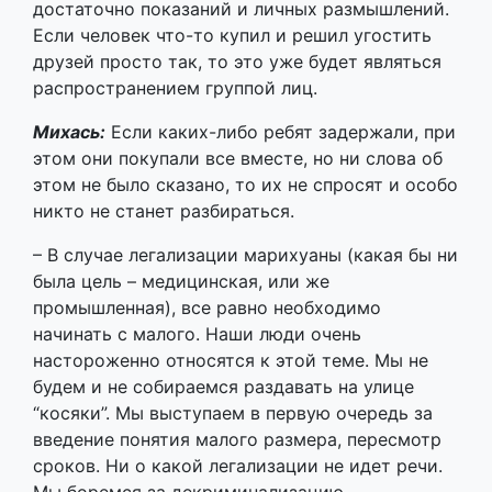
этом они покупали все вместе, но ни слова об
этом не было сказано, то их не спросят и особо
никто не станет разбираться.
– В случае легализации марихуаны (какая бы ни
была цель – медицинская, или же
промышленная), все равно необходимо
начинать с малого. Наши люди очень
настороженно относятся к этой теме. Мы не
будем и не собираемся раздавать на улице
“косяки”. Мы выступаем в первую очередь за
введение понятия малого размера, пересмотр
сроков. Ни о какой легализации не идет речи.
Мы боремся за декриминализацию.
Максим:
Если представить на минуту, что в
Беларуси смогут легализовать марихуану,
важно понимать, что нас ждет неизбежный
всплеск употребления в первые несколько