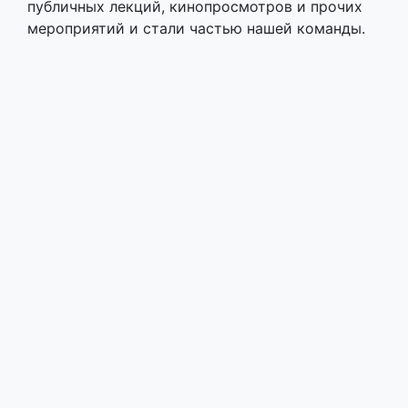
публичных лекций, кинопросмотров и прочих
мероприятий и стали частью нашей команды.
Максим:
– В первую очередь мы выступаем за
декриминализацию (
прим.автора
​ –
юридическая переквалификация части
уголовно наказуемых деяний и перевод их в