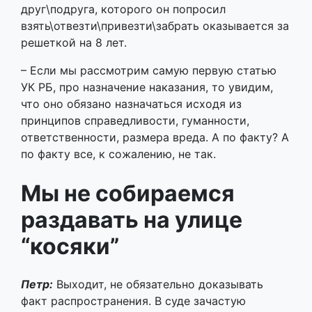
что оно обязано назначаться исходя из
принципов справедливости, гуманности,
ответственности, размера вреда. А по факту? А
по факту все, к сожалению, не так.
Мы не собираемся
раздавать на улице
“косяки”
Петр:
Выходит, не обязательно доказывать
факт распространения. В суде зачастую
достаточно показаний и личных размышлений.
Если человек что-то купил и решил угостить
друзей просто так, то это уже будет являться
распространением группой лиц.
Михась:
Если каких-либо ребят задержали, при