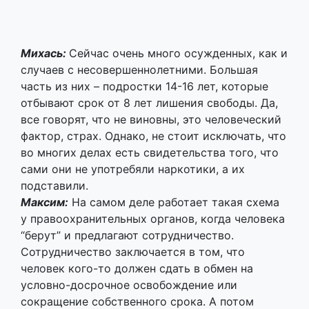
отбывают срок от 8 лет лишения свободы. Да,
все говорят, что не виновны, это человеческий
фактор, страх. Однако, не стоит исключать, что
во многих делах есть свидетельства того, что
сами они не употребяли наркотики, а их
подставили.
Максим:
На самом деле работает такая схема
у правоохранительных органов, когда человека
“берут” и предлагают сотрудничество.
Сотрудничество заключается в том, что
человек кого-то должен сдать в обмен на
условно-досрочное освобождение или
сокращение собственного срока. А потом
друг\подруга, которого он попросил
взять\отвезти\привезти\забрать оказывается за
решеткой на 8 лет.
– Если мы рассмотрим самую первую статью
УК РБ, про назначение наказания, то увидим,