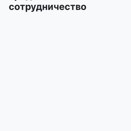
Михась:
Сейчас очень много осужденных, как и
случаев с несовершеннолетними. Большая
часть из них – подростки 14-16 лет, которые