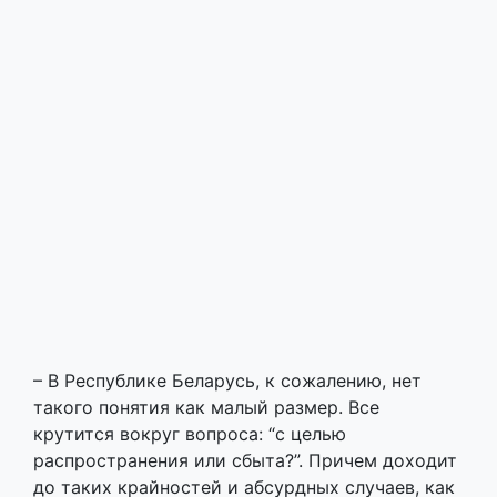
– В Республике Беларусь, к сожалению, нет
такого понятия как малый размер. Все
крутится вокруг вопроса: “с целью
распространения или сбыта?”. Причем доходит
до таких крайностей и абсурдных случаев, как
с парнем из Барановичей, которого задержали
с весом меньше грамма. И таких случаев
много. В уголовном кодексе есть понятия:
наркотические средства и психотропные
вещества. Мы же выступаем за более глубокую