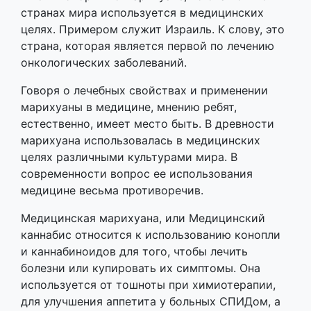
марихуаны в медицине, мнению ребят,
естественно, имеет место быть. В древности
марихуана использовалась в медицинских
целях различными культурами мира. В
современности вопрос ее использования
медицине весьма противоречив.
Медицинская марихуана, или Медицинский
каннабис относится к использованию конопли
и каннабиноидов для того, чтобы лечить
болезни или купировать их симптомы. Она
используется от тошноты при химиотерапии,
для улучшения аппетита у больных СПИДо​м,​ а
также против хронических болей и мышечных
спазмов, обладает противоопухолевым
действием. Однако,​ существует ряд побочных
эффектов, которые включают головокружение,
усталость и галлюцинации, проблемы с
памятью, психическое привыкание, обострение