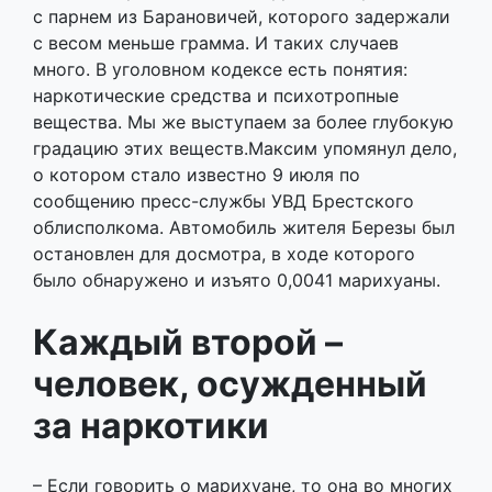
градацию этих веществ.Максим упомянул дело,
о котором стало известно 9 июля по
сообщению пресс-службы УВД Брестского
облисполкома. Автомобиль жителя Березы был
остановлен для досмотра, в ходе которого
было обнаружено и изъято 0,0041 марихуаны.
Каждый второй –
человек, осужденный
за наркотики
– Если говорить о марихуане, то она во многих
странах мира используется в медицинских
целях. Примером служит Израиль. К слову, это
страна, которая является первой по лечению
онкологических заболеваний.
Говоря о лечебных свойствах и применении