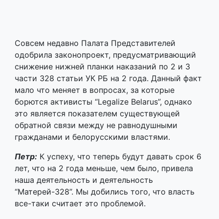
снижение нижней планки наказаний по 2 и 3
части 328 статьи УК РБ на 2 года. Данный факт
мало что меняет в вопросах, за которые
борются активисты “Legalize Belarus”, однако
это является показателем существующей
обратной связи между не равнодушными
гражданами и белорусскими властями.
Петр:
К успеху, что теперь будут давать срок 6
лет, что на 2 года меньше, чем было, привела
наша деятельность и деятельность
“Матерей-328”. Мы добились того, что власть
все-таки считает это проблемой.
Максим:
Мы хотели и пытались создать
диалоговую площадку для обсуждения данной
проблемы. Мы направляли обращения в
Верховный Суд, МВД, Центр законодательных
инициатив, Парламент. Но все они ссылаются
друг на друга: МВД говорит, что они не