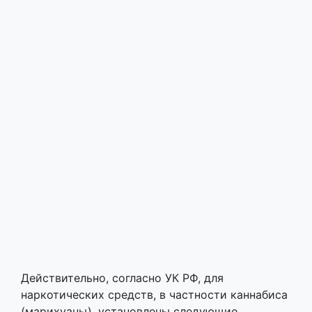
Действительно, согласно УК РФ, для
наркотических средств, в частности каннабиса
(марихуаны), установлены следующие
значительный, крупный и особо крупный
размеры: свыше 6 г, 100 г и 100000 г.– Этому
есть пример: вокалиста известной
музыкальной группы “Би-2” не так давно
задержали на матче “Спартака” за марихуану