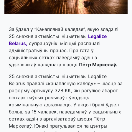
За ўдзел у “Канаплянай калядзе”, якую зладзілі
25 снежня актывісты ініцыятывы
Legalize
Belarus,
супрацоўнікі міліцыі распачалі
адміністратыўны працэс. Пра гэта ў
сацыяльных сетках паведаміў адзін з
удзельнікаў каляднага шэсця
Пётр Маркелаў.
25 снежня актывісты ініцыятывы Legalize
Belarus правялі «канапляную каляду» – шэсце за
рэформу артыкулу 328 КК, які рэгулюе абарот
псіхаактыўных рэчываў і ўводзіць
крымінальную адказнасць. У акцыі бралі ўдзел
больш за 15 чалавек, паведамляў у сацыяльных
сетках адзін з арганізатараў шэсця Пётр
Маркелаў. Юнакі прагульваліся па цэнтры