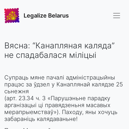
Legalize Belarus
Вясна: “Канапляная каляда”
не спадабалася міліцыі
Супраць мяне пачалі адміністрацыйны
працэс за ўдзел у Канаплянай калядзе 25
сьнежня
(арт. 23.34 ч. 3 «Парушэньне парадку
арганізацыі ці правядзеньня масавых
мерапрыемстваў»). Паходу, яны хочуць
забараніць калядаваньне!