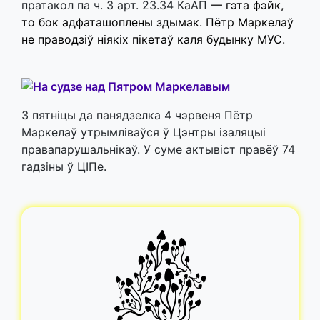
пратакол па ч. 3 арт. 23.34 КаАП
—
гэта фэйк,
то бок адфаташоплены здымак. Пётр Маркелаў
не праводзіў ніякіх пікетаў каля будынку МУС.
З пятніцы да панядзелка 4 чэрвеня Пётр
Маркелаў утрымліваўся ў Цэнтры ізаляцыі
правапарушальнікаў. У суме актывіст правёў 74
гадзіны ў ЦІПе.