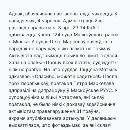
Аднак, абвяшчэнне пастановы суда чакаецца ў
панядзелак, 4 чэрвеня. Адміністрацыйны
разгляд справы па ч. 3 арт. 23.34 КаАП
адбываецца ў каб. 124 суда Маскоўскага раёна
г. Мінска. У судзе Пётр Маркелаў заявіў, што
парадак не парушаў, ніякі плакат не трымаў.
Актывіста падтрымаць прыйшло шмат людзей.
Зала на словы «Прошу всех встать, суд идёт!»
ніяк не рэагуе. На што суддзя Таццяна Мотыль
адказвае: «Спасибо, можете садиться!» Пасля
трох перапынкаў, пратакол Пятра Маркелава
адправілі на дапрацоўку ў Маскоўскае РУУС. У
супрацоўніка міліцыі Астаф’ева, які склаў
пратакол, не было ніякіх доказаў здзяйснення
актывістам правапарушэння 31 траўня,
акрамя апублікаванага артыкула. У далейшым
высвятлілася, што фотаздымак, за які склалі