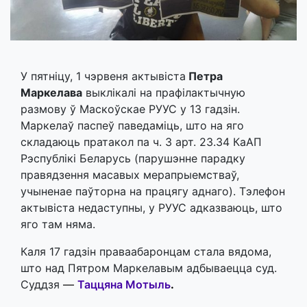
У пятніцу, 1 чэрвеня актывіста
Петра
Маркелава
выклікалі на прафілактычную
размову ў Маскоўскае РУУС у 13 гадзін.
Маркелаў паспеў паведаміць, што на яго
складаюць пратакол па ч. 3 арт. 23.34 КаАП
Рэспублікі Беларусь (парушэнне парадку
правядзення масавых мерапрыемстваў,
учыненае паўторна на працягу аднаго). Тэлефон
актывіста недаступны, у РУУС адказваюць, што
яго там няма.
Каля 17 гадзін праваабаронцам стала вядома,
што над Пятром Маркелавым адбываецца суд.
Суддзя
—
Таццяна Мотыль
.