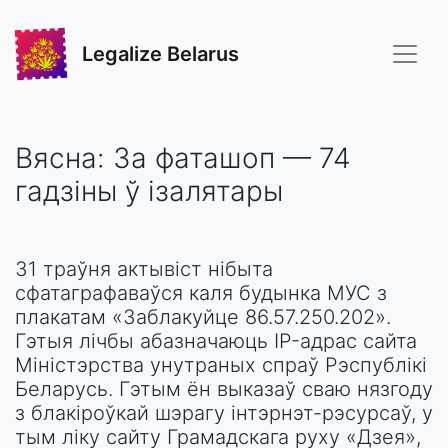
Legalize Belarus
Вясна: За фаташоп — 74
гадзіны ў ізалятары
31 траўня актывіст нібыта
сфатаграфаваўся каля будынка МУС з
плакатам «Заблакуйце 86.57.250.202».
Гэтыя лічбы абазначаюць IP-адрас сайта
Міністэрства унутраных спраў Рэспублікі
Беларусь. Гэтым ён выказаў сваю нязгоду
з блакіроўкай шэрагу інтэрнэт-рэсурсаў, у
тым ліку сайту Грамадскага руху «Дзея»,