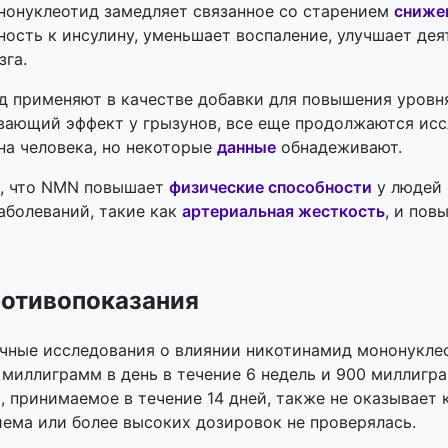
нонуклеотид замедляет связанное со старением
сниже
ность к инсулину, уменьшает воспаление, улучшает де
зга.
д применяют в качестве добавки для повышения уров
ающий эффект у грызунов, все еще продолжаются иссл
на человека, но некоторые
данные
обнадеживают.
и, что NMN повышает
физические способности
у людей 
аболеваний, такие как
артериальная жесткость
, и пов
ротивопоказания
очные исследования о влиянии никотинамид мононукле
миллиграмм в день в течение 6 недель и 900 миллиграм
 принимаемое в течение 14 дней, также не оказывает 
иема или более высоких дозировок не проверялась.