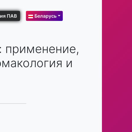
ия ПАВ
Беларусь
 применение,
рмакология и