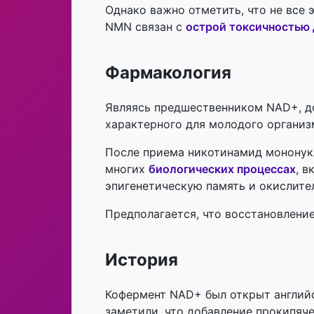
Однако важно отметить, что не все
NMN связан с
острой токсичностью 
Фармакология
Являясь предшественником NAD+, д
характерного для молодого органи
После приема никотинамид мононукл
многих
биологических процессах
, 
эпигенетическую память и окислите
Предполагается, что восстановлен
История
Кофермент NAD+ был открыт англи
заметили, что добавление прокипяч