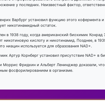
ожение у последних. Неизвестный фактор, ответственн
енрих Варбург установил функцию этого кофермента и 
вует никотинамидный остаток
.
ен в 1938 году, когда американский биохимик
Конрад
ит никотиновую кислоту и никотинамид. Позднее, в 193
 что ниацин используется для образования NAD+
.
имик Артур Корнберг установил присутствие NAD+ в б
и Моррис Фридкин и Альберт Ленинджер доказали, что
ьным фосфорилированием в организме.