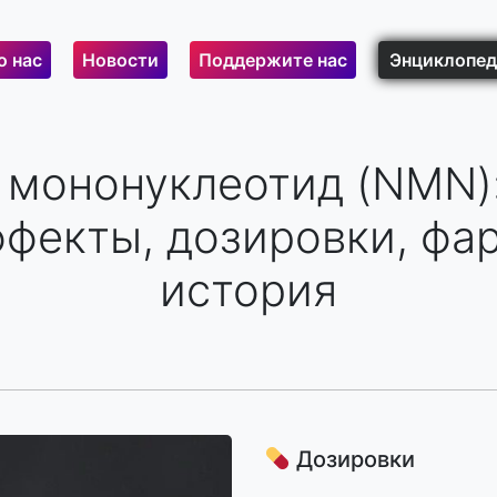
о нас
Новости
Поддержите нас
Энциклопед
 мононуклеотид (NMN):
фекты, дозировки, фа
история
Дозировки