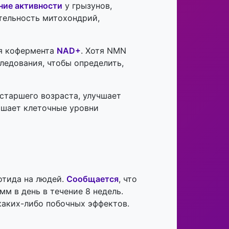
ние активности
у грызунов,
ятельность митохондрий,
ня кофермента
NAD+
. Хотя NMN
едования, чтобы определить,
старшего возраста, улучшает
ышает клеточные уровни
отида на людей.
Сообщается
, что
м в день в течение 8 недель.
каких-либо побочных эффектов.