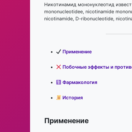
Никотинамид мононуклеотид известен
mononucleotidee, nicotinamide mononuc
nicotinamide, D-ribonucleotide, nicotin
Применение
Побочные эффекты и против
Фармакология
История
Применение