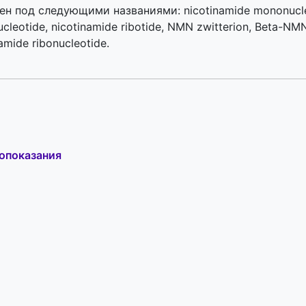
 под следующими названиями: nicotinamide mononucleo
leotide, nicotinamide ribotide, NMN zwitterion, Beta-NMN,
amide ribonucleotide.
опоказания