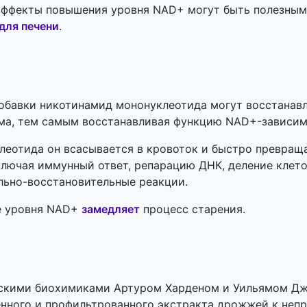
 эффекты повышения уровня NAD+ могут быть полезным
для печени
.
обавки никотинамид мононуклеотида могут восстанав
зма, тем самым восстанавливая функцию NAD+-зависим
еотида он всасывается в кровоток и быстро превраща
включая иммунный ответ, репарацию ДНК, деление клето
льно-восстановительные реакции.
ие уровня NAD+
замедляет
процесс старения.
йскими биохимиками Артуром Харденом и
Уильямом Дж
енного и профильтрованного экстракта дрожжей к неп