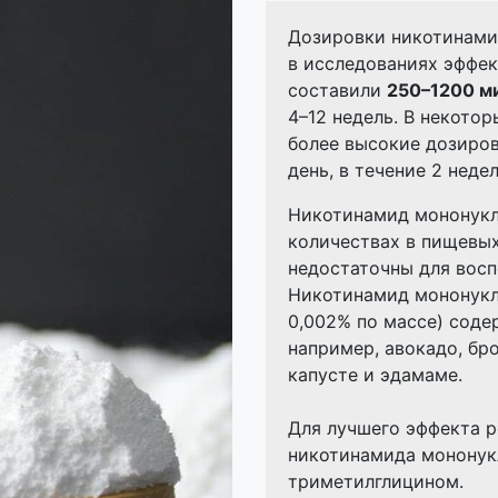
Дозировки никотинами
в исследованиях эффек
составили
250–1200 м
4–12 недель. В некото
более высокие дозиро
день, в течение 2 недел
Никотинамид мононукл
количествах в пищевых
недостаточны для восп
Никотинамид мононукл
0,002% по массе) содер
например, авокадо, бр
капусте и эдамаме.
Для лучшего эффекта 
никотинамида мононук
триметилглицином.