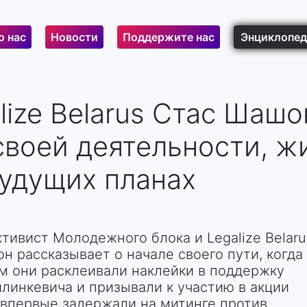
о нас
Новости
Поддержите нас
Энциклопед
lize Belarus Стас Шашо
 своей деятельности, ж
будущих планах
ивист Молодежного блока и Legalize Belaru
он рассказывает о начале своего пути, когда
м они расклеивали наклейки в поддержку
линкевича и призывали к участию в акции
а впервые задержали на митинге против