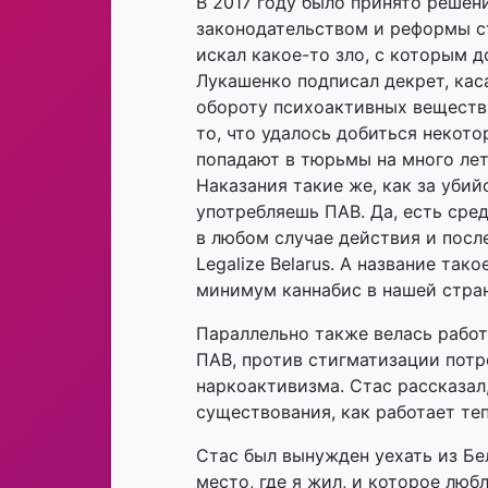
В 2017 году было принято решени
законодательством и реформы ст
искал какое-то зло, с которым д
Лукашенко подписал декрет, ка
обороту психоактивных веществ,
то, что удалось добиться некот
попадают в тюрьмы на много лет 
Наказания такие же, как за убий
употребляешь ПАВ. Да, есть сре
в любом случае действия и посл
Legalize Belarus. А название так
минимум каннабис в нашей стран
Параллельно также велась рабо
ПАВ, против стигматизации потр
наркоактивизма. Стас рассказал,
существования, как работает те
Стас был вынужден уехать из Бел
место, где я жил, и которое люб