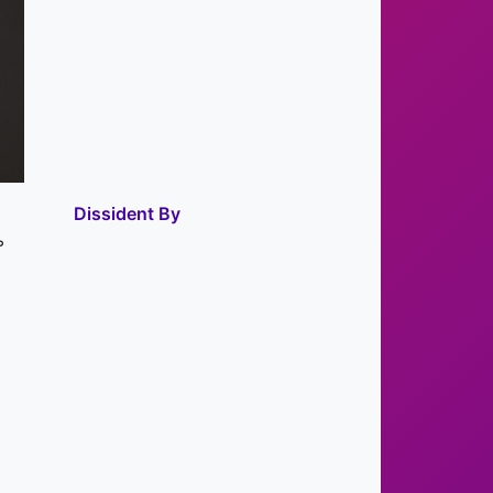
Dissident By
ь
о