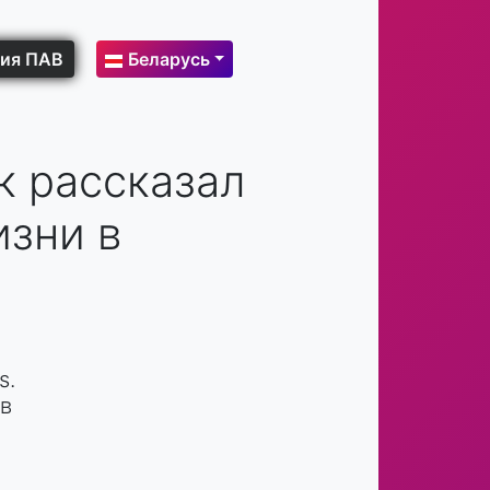
ия ПАВ
Беларусь
к рассказал
изни в
s.
 в