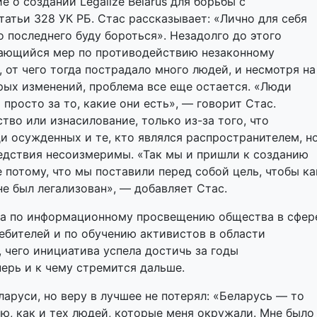
е о создании Legalize Belarus для борьбы с
атьи 328 УК РБ. Стас рассказывает: «Лично для себя
о последнего буду бороться». Незадолго до этого
сающийся мер по противодействию незаконному
 от чего тогда пострадало много людей, и несмотря на
орых изменений, проблема все еще остается. «Люди
просто за то, какие они есть», — говорит Стас.
ство или изнасилование, только из-за того, что
ди осужденных и те, кто являлся распространителем, н
едствия несоизмеримы. «Так мы и пришли к созданию
ое потому, что мы поставили перед собой цель, чтобы ка
е был легализован», — добавляет Стас.
та по информационному просвещению общества в сфер
ебителей и по обучению активистов в области
 чего инициатива успела достичь за годы
перь и к чему стремится дальше.
аруси, но веру в лучшее не потерял: «Беларусь — то
лю, как и тех людей, которые меня окружали. Мне было