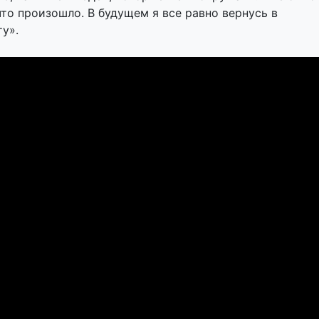
 что произошло. В будущем я все равно вернусь в
у».