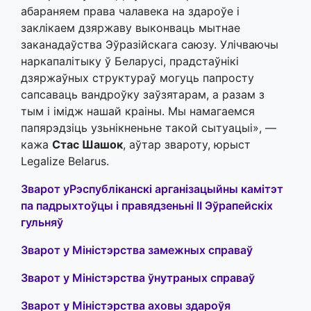
абараняем права чалавека на здароўе і
заклікаем дзяржаву выконваць мытнае
заканадаўства Эўразійскага саюзу. Улічваючы
наркапалітыку ў Беларусі, прадстаўнікі
дзяржаўных структураў могуць папросту
сапсаваць вандроўку заўзятарам, а разам з
тым і імідж нашай краіны. Мы намагаемся
папярэдзіць узьнікненьне такой сытуацыі», —
кажа
Стас Шашок
, аўтар звароту, юрыст
Legalize Belarus.
Зварот уРэспубліканскі арганізацыйны камітэт
па падрыхтоўцы і правядзеньні II Эўрапейскіх
гульняў
Зварот у Міністэрства замежных справаў
Зварот у Міністэрства ўнутраных справаў
Зварот у Міністэрства аховы здароўя