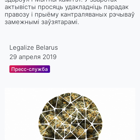
актывісты просяць удакладніць парадак
правозу і прыёму кантраляваных рэчываў
замежнымі заўзятарамі.
Legalize Belarus
29 апреля 2019
Пресс-служба