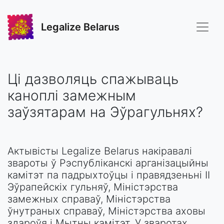
Legalize Belarus
Ці дазволяць спажываць
каноплі замежным
заўзятарам на Эўрагульнях?
Актывісты Legalize Belarus накіравалі
звароты ў Рэспубліканскі арганізацыйны
камітэт па падрыхтоўцы і правядзеньні II
Эўрапейскіх гульняў, Міністэрства
замежных справаў, Міністэрства
ўнутраных справаў, Міністэрства аховы
здароўя і Мытны камітэт. У зваротах