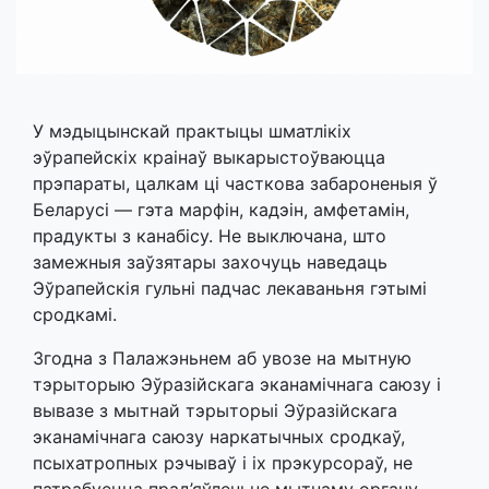
У мэдыцынскай практыцы шматлікіх
эўрапейскіх краінаў выкарыстоўваюцца
прэпараты, цалкам ці часткова забароненыя ў
Беларусі — гэта марфін, кадэін, амфетамін,
прадукты з канабісу. Не выключана, што
замежныя заўзятары захочуць наведаць
Эўрапейскія гульні падчас лекаваньня гэтымі
сродкамі.
Згодна з Палажэньнем аб увозе на мытную
тэрыторыю Эўразійскага эканамічнага саюзу і
вывазе з мытнай тэрыторыі Эўразійскага
эканамічнага саюзу наркатычных сродкаў,
псыхатропных рэчываў і іх прэкурсораў, не