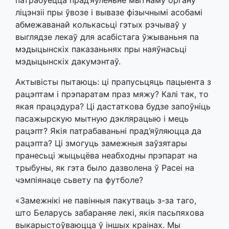
патрабуецца прад’яўленьне мытнаму органу
ліцэнзіі пры ўвозе і вывазе фізычнымі асобамі
абмежаванай колькасьці гэтых рэчываў у
выглядзе лекаў для асабістага ўжываньня па
мэдыцынскіх паказаньнях пры наяўнасьці
мэдыцынскіх дакумэнтаў.
Актывісты пытаюць: ці прапусьцяць пацыента з
рацэптам і прэпаратам праз мяжу? Калі так, то
якая працэдура? Ці дастаткова будзе запоўніць
пасажырскую мытную дэклярацыю і мець
рацэпт? Якія патрабаваньні прад’яўляюцца да
рацэпта? Ці змогуць замежныя заўзятары
пранесьці жыцьцёва неабходны прэпарат на
трыбуны, як гэта было дазволена ў Расеі на
чэмпіянаце сьвету па футболе?
«Замежнікі не павінныя пакутваць з-за таго,
што Беларусь забараняе лекі, якія пасьпяхова
выкарыстоўваюцца ў іншых краінах. Мы