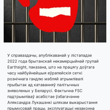
У справаздачы, апублікаванай у лістападзе
2022 года брытанскай некамерцыйнай групай
Earthsight, паказана, што на працягу доўгага
часу найбуйнейшыя еўрапейскія сеткі
рознічнага гандлю мэбляй атрымлівалі
прыбытак ад катаванняў палітычных
зняволеных у Беларусі. Фактычна FSC
падтрымліваў асабістае ўзбагачэнне
Аляксандра Лукашэнкі шляхам выкарыстання
прымусовай працы, эксплуатацыі незаконна