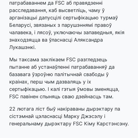
патрабаваннем да FSC аб правядзенні
расследавання, каб высветліць, чаму ў
арганізацыі дапусцілі сертыфікацыю турмаў
Беларусі, звязаных з парушэннямі правоў
чалавека, і лясоў, уключаючы запаведныя, якія
знаходзяцца ва ўласнасці Аляксандра
Лукашэнкі.
Мы таксама заклікаем FSC разгледзець
пытанне аб устанаўленні патрабаванняў да
базавага ўзроўню палітычнай свабоды ў
краінах, перш чым дазваляць у іх
сертыфікацыю. І калі гэтыя ўмовы зменяцца,
FSC павінен спыняць сваю дзейнасць там.
22 лютага ліст быў накіраваны дырэктару па
сістэмнай цэласнасці Марку Джэсэлу і
генеральнаму дырэктару FSC Кіму Карстэнсэну.