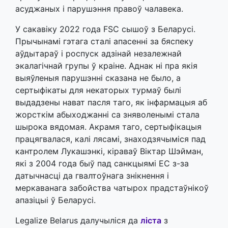
асуджаных і парушэння правоў чалавека.
У сакавіку 2022 года FSC сышоў з Беларусі.
Прычынамі гэтага сталі апасенні за бяспеку
аўдытараў і роспуск адзінай незалежнай
экалагічнай групы ў краіне. Аднак ні пра якія
выяўленыя парушэнні сказана не было, а
сертыфікаты для некаторых турмаў былі
выдадзены нават пасля таго, як інфармацыя аб
жорсткім абыходжанні са зняволенымі стала
шырока вядомая. Акрамя таго, сертыфікацыя
працягвалася, калі лясамі, знаходзячыміся пад
кантролем Лукашэнкі, кіраваў Віктар Шэйман,
які з 2004 года быў пад санкцыямі ЕС з-за
датычнасці да гвалтоўнага знікнення і
меркаванага забойства чатырох прадстаўнікоў
апазіцыі ў Беларусі.
Legalize Belarus далучыліся да
ліста
з