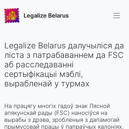
Legalize Belarus
Legalize Belarus далучыліся да
ліста з патрабаваннем да FSC
аб расследаванні
сертыфікацыі мэблі,
вырабленай у турмах
На працягу многіх гадоў знак Лясной
апякунскай рады (FSC) наносіўся на
вырабы з дрэва, зробленыя з дапамогай
прымусовай працы ў папраўчых калоніях.