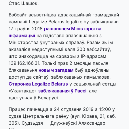
Стас Шашок.
Вэбсайт асьветніцка-адвакацыйнай грамадзкай
кампаніі Legalize Belarus legalize.by заблякаваны
17 траўня 2018
рашэньнем Міністэрства
інфармацыі
на падставе апавяшчэньня з
Міністэрства ўнутраных справаў. Разам зь ім
аказаліся недаступнымі каля 300 вэбсайтаў,
што знаходзяцца на сэрвэры з IP-адрасам
139.162.166.31. Толькі праз 2 месяцы пасьля
блякаваньня
новым загадам
быў адноўлены
доступ да сайтаў, заблякаваных памылкова.
Старонка Legalize Belarus
у сацыяльнай сетцы
«Укантакце»
заблякаваная ў Расеі
, але
даступная ў Беларусі.
Працэс пачнецца а 24 студзеня 2019 а 15:00 у
судзе Цэнтральнага раёну (вул. Кірава, 21, каб.
305). Судзьдзя — Длужнеўскі Аляксандар