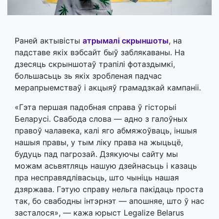
Раней актывісты
атрымалі скрыншоты
, на
падставе якіх вэбсайт быў заблякаваны. На
дзесяць скрыншотаў трапілі фотаздымкі,
большасьць зь якіх зробленая падчас
мерапрыемстваў і акцыяў грамадзкай кампаніі.
«Гэта першая падобная справа ў гісторыі
Беларусі. Свабода слова — адно з галоўных
правоў чалавека, калі яго абмяжоўваць, іншыя
нашыя правы, у тым ліку права на жыцьцё,
будуць пад пагрозай. Дзякуючы сайту мы
можам асьвятляць нашую дзейнасьць і казаць
пра несправядлівасьць, што чыніць нашая
дзяржава. Гэтую справу нельга пакідаць проста
так, бо свабодны інтэрнэт — апошняе, што ў нас
засталося», — кажа юрыст Legalize Belarus