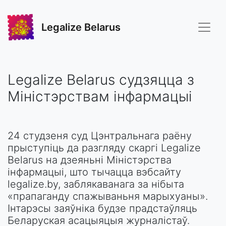
Legalize Belarus
Legalize Belarus судзяцца з
Міністэрствам інфармацыі
24 студзеня суд Цэнтральнага раёну
прыступіць да разгляду скаргі Legalize
Belarus на дзеяньні Міністэрства
інфармацыі, што тычацца вэбсайту
legalize.by, заблякаванага за нібыта
«прапаганду спажываньня марыхуаны».
Інтарэсы заяўніка будзе прадстаўляць
Беларуская асацыяцыя журналістаў.