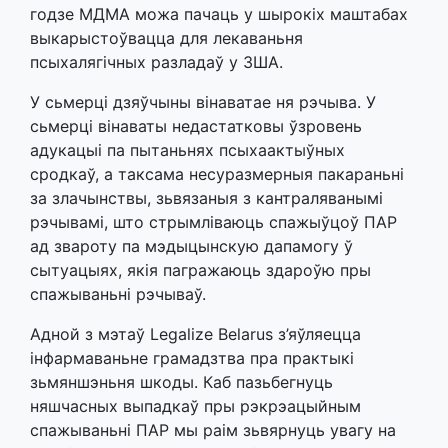
годзе МДМА можа пачаць у шырокіх маштабах
выкарыстоўвацца для лекаваньня
псыхалягічных разладаў у ЗША.
У сьмерці дзяўчыны вінаватае ня рэчыва. У
сьмерці вінаваты недастатковы ўзровень
адукацыі па пытаньнях псыхаактыўных
сродкаў, а таксама несуразмерныя пакараньні
за злачынствы, зьвязаныя з кантраляванымі
рэчывамі, што стрымліваюць спажыўцоў ПАР
ад звароту па мэдыцынскую дапамогу ў
сытуацыях, якія пагражаюць здароўю пры
спажываньні рэчываў.
Адной з мэтаў Legalize Belarus з’яўляецца
інфармаваньне грамадзтва пра практыкі
зьмяншэньня шкоды. Каб пазьбегнуць
няшчасных выпадкаў пры рэкрэацыйным
спажываньні ПАР мы раім зьвярнуць увагу на