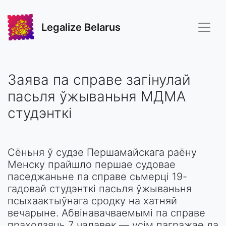
Legalize Belarus
Заява па справе загінулай
пасьля ўжываньня МДМА
студэнткі
Сёньня ў судзе Першамайскага раёну
Менску прайшло першае судовае
паседжаньне па справе сьмерці 19-
гадовай студэнткі пасьля ўжываньня
псыхаактыўнага сродку на хатняй
вечарыне. Абвінавачваемымі па справе
праходзяць 7 чалавек — усім пагражае да