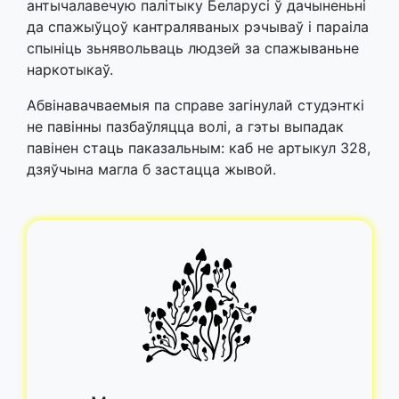
антычалавечую палітыку Беларусі ў дачыненьні
да спажыўцоў кантраляваных рэчываў і параіла
спыніць зьнявольваць людзей за спажываньне
наркотыкаў.
Абвінавачваемыя па справе загінулай студэнткі
не павінны пазбаўляцца волі, а гэты выпадак
павінен стаць паказальным: каб не артыкул 328,
дзяўчына магла б застацца жывой.