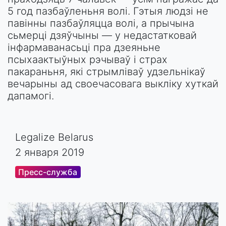
5 год пазбаўленьня волі. Гэтыя людзі не
павінны пазбаўляцца волі, а прычына
сьмерці дзяўчыны — у недастатковай
інфармаванасьці пра дзеяньне
псыхаактыўных рэчываў і страх
пакараньня, які стрымліваў удзельнікаў
вечарыны ад своечасовага выкліку хуткай
дапамогі.
Legalize Belarus
2 января 2019
Пресс-служба