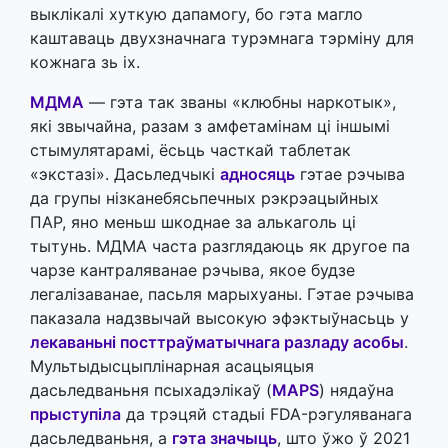
выклікалі хуткую дапамогу, бо гэта магло
каштаваць двухзначнага турэмнага тэрміну для
кожнага зь іх.
МДМА
— гэта так званы «клюбны наркотык»,
які звычайна, разам з амфетамінам ці іншымі
стымулятарамі, ёсьць часткай таблетак
«экстазі». Дасьледчыкі
адносяць
гэтае рэчыва
да групы нізканебясьпечных рэкрэацыйных
ПАР, яно меньш шкоднае за алькаголь ці
тытунь. МДМА часта разглядаюць як другое па
чарзе кантраляванае рэчыва, якое будзе
легалізаванае, пасьля марыхуаны. Гэтае рэчыва
паказала надзвычай высокую эфэктыўнасьць у
лекаваньні посттраўматычнага разладу асобы
.
Мультыдысцыплінарная асацыяцыя
дасьледваньня псыхадэлікаў (
MAPS
) нядаўна
прыступіла
да трэцяй стадыі FDA-рэгуляванага
дасьледваньня, а
гэта значыць
, што ўжо ў 2021