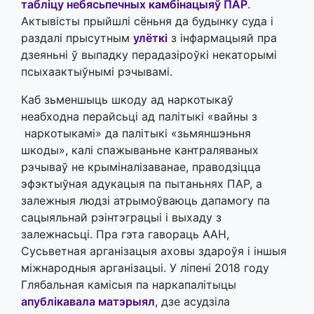
табліцу небясьпечных камбінацыяў ПАР
.
Актывісты прыйшлі сёньня да будынку суда і
раздалі прысутным
улёткі
з інфармацыяй пра
дзеяньні ў выпадку перадазіроўкі некаторымі
псыхаактыўнымі рэчывамі.
Каб зьменшыць шкоду ад наркотыкаў
неабходна перайсьці ад палітыкі «вайны з
наркотыкамі» да палітыкі «зьмяншэньня
шкоды», калі спажываньне кантраляваных
рэчываў не крыміналізаванае, праводзіцца
эфэктыўная адукацыя па пытаньнях ПАР, а
залежныя людзі атрымоўваюць дапамогу па
сацыяльнай рэінтэграцыі і выхаду з
залежнасьці. Пра гэта гавораць ААН,
Сусьветная арганізацыя аховы здароўя і іншыя
міжнародныя арганізацыі. У ліпені 2018 году
Глябальная камісыя па наркапалітыцы
апублікавала матэрыял
, дзе асудзіла