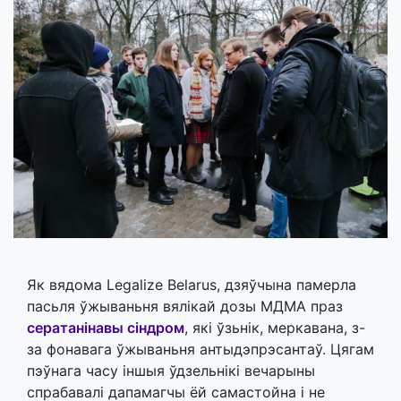
Як вядома Legalize Belarus, дзяўчына памерла
пасьля ўжываньня вялікай дозы МДМА праз
сератанінавы сіндром
, які ўзьнік, меркавана, з-
за фонавага ўжываньня антыдэпрэсантаў. Цягам
пэўнага часу іншыя ўдзельнікі вечарыны
спрабавалі дапамагчы ёй самастойна і не