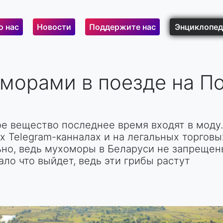
о нас
Новости
Поддержите нас
Энциклопед
морами в поезде на П
е вещество последнее время входят в моду.
 Telegram-канналах и на легальных торговы
ьно, ведь мухоморы в Беларуси не запрещен
ало что выйдет, ведь эти грибы растут