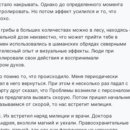
 стало накрывать. Однако до определенного момента
нтролировать. Но потом эффект усилился и то, что
охо.
 грибы в больших количествах можно в лесу, находясь 
ельной дозе неизвестно, что может прийти тебе в
емен использовались в шаманских обрядах северными
телесный опыт и визуальные эффекты. Люди при
олировали свои действия и воспринимали
ром духов.
о помню то, что происходило. Меня периодически
ал в него вернуться. При этом я несколько раз падал с
арту друг сказал, что Проблемы возникли с персоналом
аз предлагала вызвать скорую. Потом пришел начальни
казываемся от скорой, то нас встретит милиция.
. Их встретил наряд милиции и врачи. Доктора
ндрея, вкололи магний и уехали. Правоохранительные
тить парней, так как они фактически не нарушали