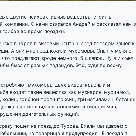
бые другие психоактивные вещества, стоит в
 компании. С нами связался Андрей и рассказал нам 
 грибов во время поездки.
нска в Туров в визовый центр. Перед поездом зашел к
ещи. А они мне предложили мухоморы. Опыт у меня с
 что предлагают вроде немного, 5 шляпок. Ну я и съел
рибы бывают разных подвидов. Это, судя по всему,
потребляют мухоморы двух видов: красный и
риба входят такие вещества как мускарин, мусцимол,
, холин, грибной тропинтоксин, триметиламин, бетанин
держатся алкалоиды скополамин и гиосциамин,
арушения двигательных функций.
 сразу пошел на поезд до Турова. Ехали мы вдвоем с
небольшим, но товарища я предупредил. В поезде я