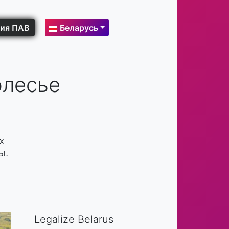
ия ПАВ
Беларусь
олесье
х
ы.
Legalize Belarus