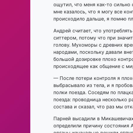
ощутил, что меня как-то сильно
мне казалось, что я могу все ко
происходило дальше, я помню пл
Андрей считает, что употреблять
ситтером, потому что при значит
голову. Мухоморы с древних вр
народами, поскольку давали вне
большой дозировке плохо контр
происходящее как общение с ми
— После потери контроля я плох
выбрасывало из тела, и я пробов
полки поезда. Соседям по плацк
поезда: проводница несколько р
состава и сказал, что раз мы от
Парней высадили в Микашевичах
определили причину состояния А
органы изначально решили отпус