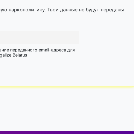
ную наркополитику. Твои данные не будут переданы
ание переданного email-адреса для
lize Belarus