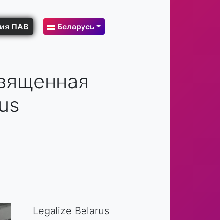
ия ПАВ
Беларусь
священная
rus
Legalize Belarus