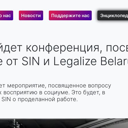
о нас
Новости
Поддержите нас
Энциклопед
йдет конференция, по
от SIN и Legalize Bela
дет мероприятие, посвященное вопросу
 восприятию в социуме. Это будет, в
 SIN о проделанной работе.