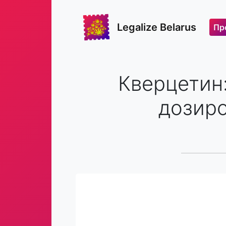
Legalize Belarus
Пр
Кверцетин
дозиро