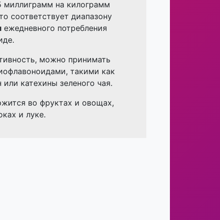
25 миллиграмм на килограмм
что соответствует диапазону
м
ежедневного потребления
иде.
тивность, можно принимать
иофлавоноидами, такими как
 или катехины зеленого чая.
жится во фруктах и ​​овощах,
оках и луке.