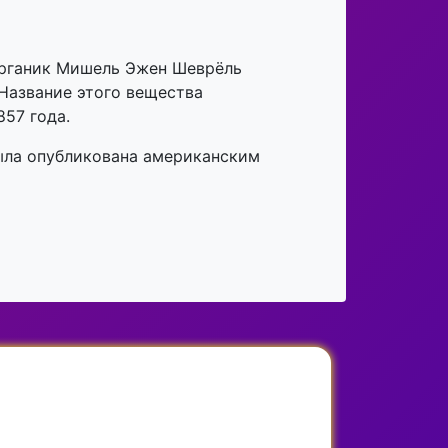
-органик Мишель Эжен Шеврёль
Название этого вещества
857 года.
ыла опубликована американским