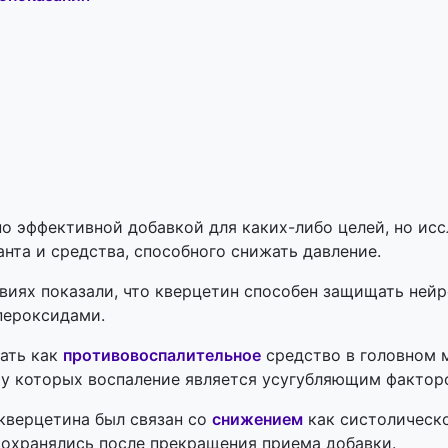
но эффективной добавкой для каких-либо целей, но ис
анта и средства, способного снижать давление.
виях
показали, что кверцетин способен защищать нейр
пероксидами.
ать как
противовоспалительное
средство в головном м
 у которых воспаление является усугубляющим фактор
 кверцетина был связан со
снижением
как систолическо
сохранялись после прекращения приема добавки.