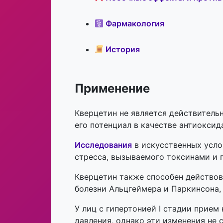
Фармакология
История
Применение
Кверцетин не является действитель
его потенциал в качестве антиоксид
Исследования
в искусственных усло
стресса, вызываемого токсинами и 
Кверцетин также способен действов
болезни Альцгеймера и Паркинсона,
У лиц с гипертонией I стадии прием
давления, однако эти и
зменения не 