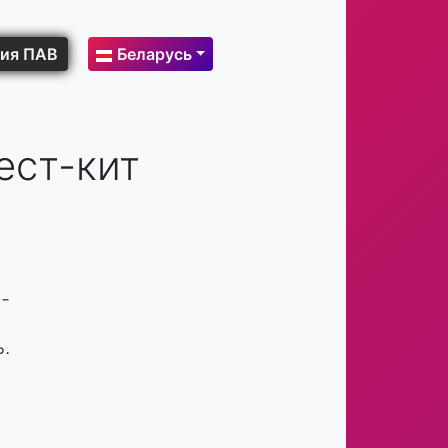
ия ПАВ
Беларусь
ест-кит
-
.