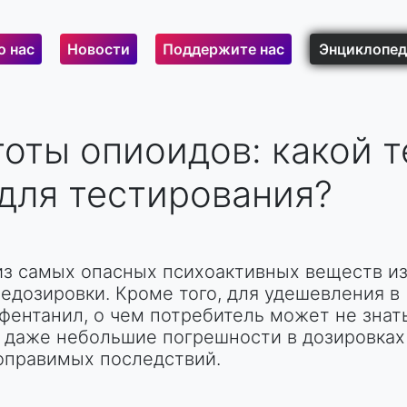
о нас
Новости
Поддержите нас
Энциклопед
оты опиоидов: какой т
для тестирования?
з самых опасных психоактивных веществ из
едозировки. Кроме того, для удешевления в
фентанил, о чем потребитель может не знать
е даже небольшие погрешности в дозировках
оправимых последствий.