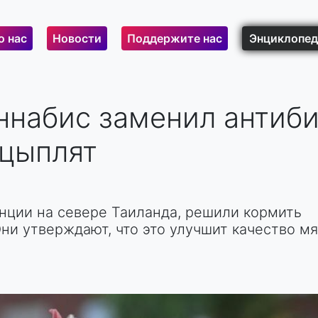
о нас
Новости
Поддержите нас
Энциклопед
ннабис заменил антиб
цыплят
нции на севере Таиланда, решили кормить
ни утверждают, что это улучшит качество м