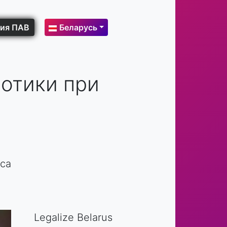
ия ПАВ
Беларусь
иотики при
яса
Legalize Belarus