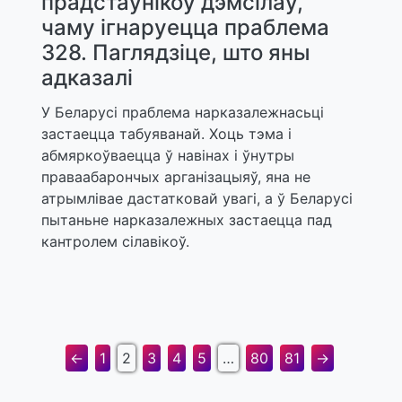
прадстаўнікоў дэмсілаў,
чаму ігнаруецца праблема
328. Паглядзіце, што яны
адказалі
У Беларусі праблема нарказалежнасьці
застаецца табуяванай. Хоць тэма і
абмяркоўваецца ў навінах і ўнутры
праваабарончых арганізацыяў, яна не
атрымлівае дастатковай увагі, а ў Беларусі
пытаньне нарказалежных застаецца пад
кантролем сілавікоў.
←
1
2
3
4
5
…
80
81
→