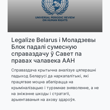
Legalize Belarus і Моладзевы
Блок падалі сумесную
справаздачу ў Савет па
правах чалавека ААН
Справаздача крытычна аналізуе цяперашні
падыход Беларусі да наркапалітыкі, які
працягвае моцна абапірацца на
крыміналізацыю і турэмнае зняволенне, а не
на зніжэнне шкоды і стратэгіі,
арыентаваныя на ахову здароўя.