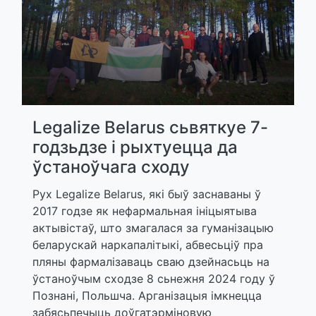
Legalize Belarus сьвяткуе 7-
годзьдзе і рыхтуецца да
ўстаноўчага сходу
Рух Legalize Belarus, які быў заснаваны ў
2017 годзе як нефармальная ініцыятыва
актывістаў, што змагалася за гуманізацыю
беларускай наркапалітыкі, абвесьціў пра
пляны фармалізаваць сваю дзейнасьць на
ўстаноўчым сходзе 8 сьнежня 2024 году ў
Познані, Польшча. Арганізацыя імкнецца
забясьпечыць доўгатэрміновую