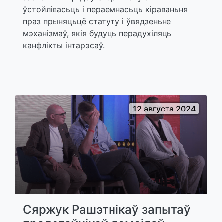
ўстойлівасьць і пераемнасьць кіраваньня
праз прыняцьцё статуту і ўвядзеньне
мэханізмаў, якія будуць перадухіляць
канфлікты інтарэсаў.
12 августа 2024
Сяржук Рашэтнікаў запытаў