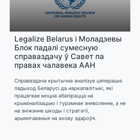
Legalize Belarus і Моладзевы
Блок падалі сумесную
справаздачу ў Савет па
правах чалавека ААН
Справаздача крытычна аналізуе цяперашні
падыход Беларусі да наркапалітыкі, які
працягвае моцна абапірацца на
крыміналізацыю і турэмнае зняволенне, а не
на зніжэнне шкоды і стратэгіі,
арыентаваныя на ахову здароўя.