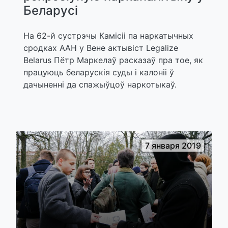
Беларусі
На 62-й сустрэчы Камісіі па наркатычных
сродках ААН у Вене актывіст Legalize
Belarus Пётр Маркелаў расказаў пра тое, як
працуюць беларускія суды і калоніі ў
дачыненні да спажыўцоў наркотыкаў.
7 января 2019