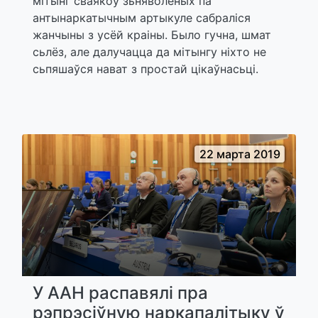
мітынг сваякоў зьняволеных па
антынаркатычным артыкуле сабраліся
жанчыны з усёй краіны. Было гучна, шмат
сьлёз, але далучацца да мітынгу ніхто не
сьпяшаўся нават з простай цікаўнасьці.
22 марта 2019
У ААН распавялі пра
рэпрэсіўную наркапалітыку ў