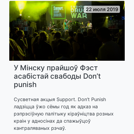
22 июля 2019
У Мінску прайшоў Фэст
асабістай свабоды Don’t
punish
Сусветная акцыя Support. Don’t Punish
ладзіцца ўжо сёмы год як адказ на
рэпрэсіўную палітыку кіраўніцтва розных
краін у адносінах да спажыўцоў
кантраляваных рэчаў.