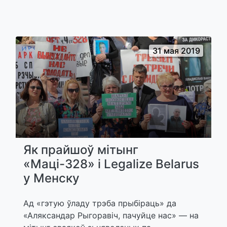
31 мая 2019
Як прайшоў мітынг
«Маці-328» і Legalize Belarus
у Менску
Ад «гэтую ўладу трэба прыбіраць» да
«Аляксандар Рыгоравіч, пачуйце нас» — на