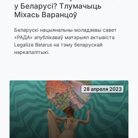
у Беларусі? Тлумачыць
Міхась Варанцоў
Беларускі нацыянальны моладзевы савет
«РАДА» апублікаваў матэрыял актывіста
Legalize Belarus на тэму беларускай
наркапалітыкі.
28 апреля 2023