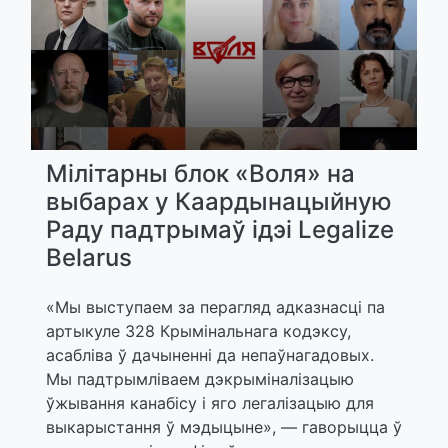
Мілітарны блок «Воля» на
выбарах у Каардынацыйную
Раду падтрымаў ідэі Legalize
Belarus
«Мы выступаем за перагляд адказнасці па
артыкуле 328 Крымінальнага кодэксу,
асабліва ў дачыненні да непаўнагадовых.
Мы падтрымліваем дэкрыміналізацыю
ўжывання канабісу і яго легалізацыю для
выкарыстання ў мэдыцыне», — гаворыцца ў