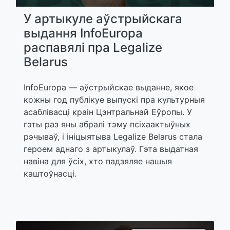
У артыкуле аўстрыйскага
выдання InfoEuropa
распавялі пра Legalize
Belarus
InfoEuropa — аўстрыйскае выданне, якое
кожны год публікуе выпускі пра культурныя
асаблівасці краін Цэнтральнай Еўропы. У
гэты раз яны абралі тэму псіхаактыўных
рэчываў, і ініцыятыва Legalize Belarus стала
героем аднаго з артыкулаў. Гэта выдатная
навіна для ўсіх, хто падзяляе нашыя
каштоўнасці.