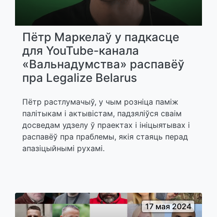
Пётр Маркелаў у падкасце
для YouTube-канала
«Вальнадумства» распавёў
пра Legalize Belarus
Пётр растлумачыў, у чым розніца паміж
палітыкам і актывістам, падзяліўся сваім
досведам удзелу ў праектах і ініцыятывах і
распавёў пра праблемы, якія стаяць перад
апазіцыйнымі рухамі.
17 мая 2024