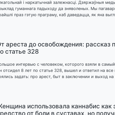
лкагольнай і наркатычнай залежнасці. Дзяржаўныя мед
рыклад гуманнага падыходу да зняволеных. Мы пагавары
райшлі праз гэтую праграму, каб даведацца, як яна выг
т ареста до освобождения: рассказ 
о статье 328
ольшое интервью с человеком, которого взяли в самый
н отсидел 8 лет по статье 328, вышел и ответил на все
оялись задать: про арест, быт в заключении и выход на
енщина использовала каннабис как
редство от боли в суставах, но полу