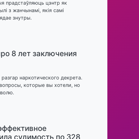
ыя прадстаўляюць цэнтр як
лі з жанчынамі, якія самі
лядае знутры.
про 8 лет заключения
 разгар наркотического декрета.
 вопросы, которые вы хотели, но
 волю.
 эффективное
чила судимость по 328