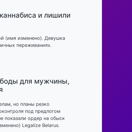
каннабиса и лишили
ой (имя изменено). Девушка
личных переживаниях.
ободы для мужчины,
я
елам, но планы резко
коконтроля под предлогом
не показали ордер на обыск
менено) Legalize Belarus.