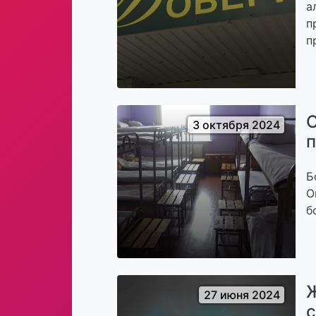
а
п
п
О
3 октября 2024
п
Б
О
б
Ж
27 июня 2024
с