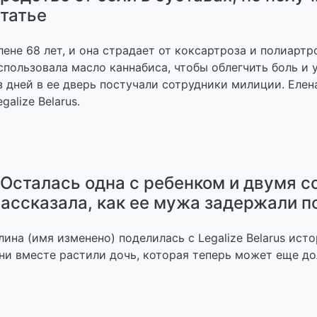
татье
лене 68 лет, и она страдает от коксартроза и полиарт
спользовала масло каннабиса, чтобы облегчить боль и у
з дней в ее дверь постучали сотрудники милиции. Елен
egalize Belarus.
Осталась одна с ребенком и двумя 
ассказала, как ее мужа задержали п
лина (имя изменено) поделилась с Legalize Belarus ис
ни вместе растили дочь, которая теперь может еще дол