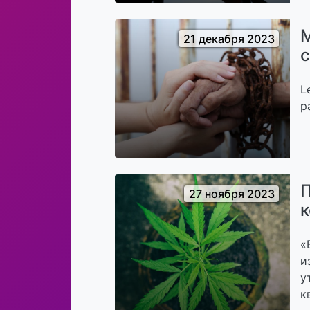
М
21 декабря 2023
с
L
р
П
27 ноября 2023
к
«
и
у
к