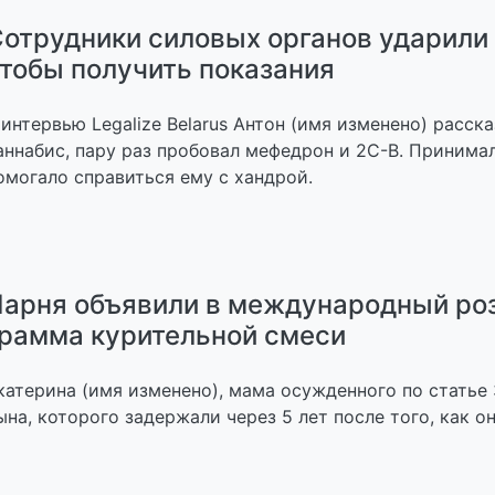
отрудники силовых органов ударили 
тобы получить показания
 интервью Legalize Belarus Антон (имя изменено) расск
аннабис, пару раз пробовал мефедрон и 2C-B. Принимал 
омогало справиться ему с хандрой.
арня объявили в международный роз
рамма курительной смеси
катерина (имя изменено), мама осужденного по статье
ына, которого задержали через 5 лет после того, как о