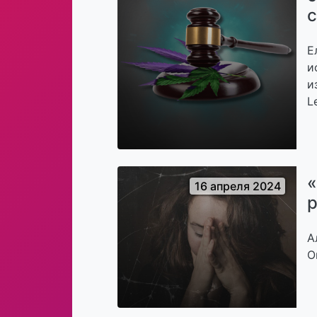
с
Е
и
и
L
«
16 апреля 2024
р
А
О