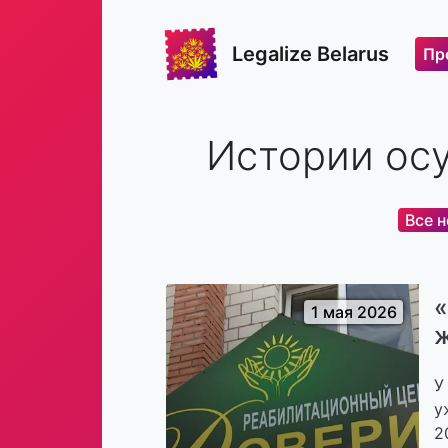
Legalize Belarus
Пр
Истории осу
Все 
«
1 мая 2026
ж
У
у
2