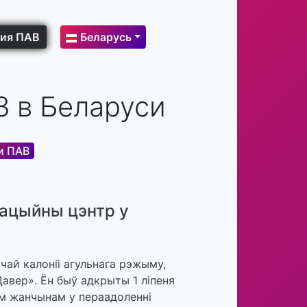
ия ПАВ
Беларусь
8 в Беларуси
и ПАВ
тацыйны цэнтр у
очай калоніі агульнага рэжыму,
авер». Ён быў адкрыты 1 ліпеня
ым жанчынам у пераадоленні