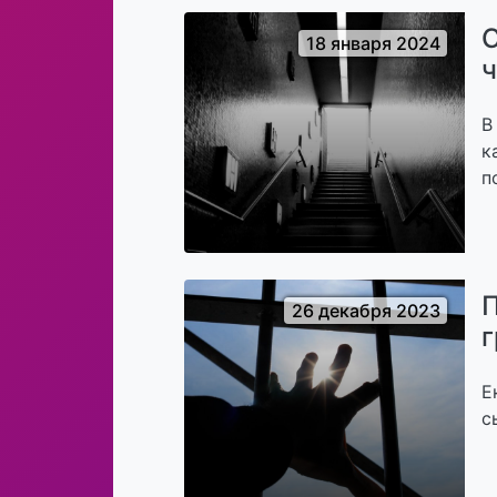
С
18 января 2024
ч
В
к
п
П
26 декабря 2023
г
Е
с