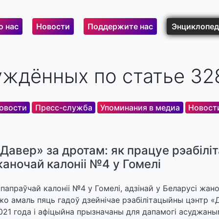
о нас
Новости
Поддержите нас
Энциклопед
ждённых по статье 32
новости
Пресс-служба
Упоминания в медиа
Новост
Давер» за дротам: як працуе рэабілі
аночай калоніі №4 у Гомелі
 папраўчай калоніі №4 у Гомелі, адзінай у Беларусі жан
жо амаль пяць гадоў дзейнічае рэабілітацыйны цэнтр «Д
021 года і афіцыйна прызначаны для дапамогі асуджан